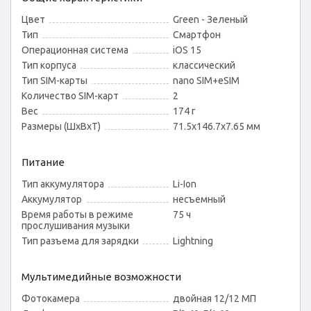
Цвет
Green - Зеленый
Тип
Смартфон
Операционная система
iOS 15
Тип корпуса
классический
Тип SIM-карты
nano SIM+eSIM
Количество SIM-карт
2
Вес
174 г
Размеры (ШxВxТ)
71.5x146.7x7.65 мм
Питание
Тип аккумулятора
Li-Ion
Аккумулятор
несъемный
Время работы в режиме
75 ч
прослушивания музыки
Тип разъема для зарядки
Lightning
Мультимедийные возможности
Фотокамера
двойная 12/12 МП