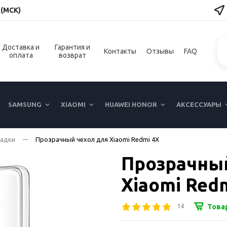
 (МСК)
Доставка и
Гарантия и
Контакты
Отзывы
FAQ
оплата
возврат
SAMSUNG
XIAOMI
HUAWEI HONOR
АКСЕССУАРЫ
ладки
Прозрачный чехол для Xiaomi Redmi 4X
Прозрачный
Xiaomi Red
14
Това