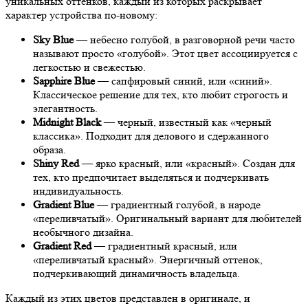
уникальных оттенков, каждый из которых раскрывает
характер устройства по-новому:
Sky Blue
— небесно голубой, в разговорной речи часто
называют просто «голубой». Этот цвет ассоциируется с
легкостью и свежестью.
Sapphire Blue
— сапфировый синий, или «синий».
Классическое решение для тех, кто любит строгость и
элегантность.
Midnight Black
— черный, известный как «черный
классика». Подходит для делового и сдержанного
образа.
Shiny Red
— ярко красный, или «красный». Создан для
тех, кто предпочитает выделяться и подчеркивать
индивидуальность.
Gradient Blue
— градиентный голубой, в народе
«переливчатый». Оригинальный вариант для любителей
необычного дизайна.
Gradient Red
— градиентный красный, или
«переливчатый красный». Энергичный оттенок,
подчеркивающий динамичность владельца.
Каждый из этих цветов представлен в оригинале, и