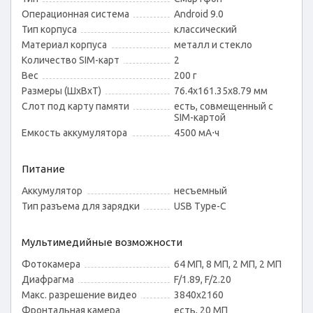
Операционная система
Android 9.0
Тип корпуса
классический
Материал корпуса
металл и стекло
Количество SIM-карт
2
Вес
200 г
Размеры (ШxВxТ)
76.4x161.35x8.79 мм
Слот под карту памяти
есть, совмещенный с
SIM-картой
Емкость аккумулятора
4500 мА⋅ч
Питание
Аккумулятор
несъемный
Тип разъема для зарядки
USB Type-C
Мультимедийные возможности
Фотокамера
64 МП, 8 МП, 2 МП, 2 МП
Диафрагма
F/1.89, F/2.20
Макс. разрешение видео
3840x2160
Фронтальная камера
есть, 20 МП