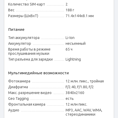
Количество SIM-карт
2
Вес
188 г
Размеры (ШxВxТ)
71.4x144x8.1 мм
Питание
Тип аккумулятора
Li-Ion
Аккумулятор
несъемный
Время работы в режиме
65 ч
прослушивания музыки
Тип разъема для зарядки
Lightning
Мультимедийные возможности
Фотокамера
12 млн. пикс., тройная
Диафрагма
F/2.40, F/1.80, F/2
Макс. разрешение видео
3840x2160
Geo Tagging
есть
Фронтальная камера
12 млн пикс.
Аудио
MP3, AAC, WAV, WMA,
стереодинамики