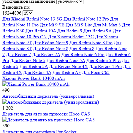
умолчанию
названию
цене
Выводить по:
15
24
48
96
Для Xiaomi Redmi Note 13 5G
Для Redmi Note 12 Pro
Для
Redmi Note 11 Pro
Для Mi 9 SE
Для Mi 9 Lite
Для Mi Max 3
Для
Redmi K30
Для Redmi 10A
Для Redmi 9
Для Redmi 9A
Для
Redmi Note 10 Pro CN
Для Xiaomi Redmi 13C
Для Xiaomi
Redmi Note 9T
Для Redmi Note 9
Для Redmi Note 8 Pro
Для
Redmi Note 8T
Для Redmi Note 8
Для Redmi 8
Для Redmi Note
7
Для Redmi 7
Для Redmi 7A
Для Redmi Note 6 Pro
Для Redmi 6
Pro
Для Redmi Note 5
Для Redmi Note 5A
Для Redmi 5 Plus
Для
Redmi 5
Для Redmi 5A
Для Redmi Note 4X
Для Redmi 4 Pro
Для
Redmi 4X
Для Redmi 4A
Для Redmi A3
Для Poco C65
Xiaomi Power Bank 10400 mAh
490
Автомобильный держатель (универсальный)
1 202
Держатель для авто на присоске Hoco CA5
590
Держатель для смартфона PopSocket