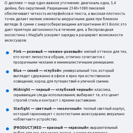
О дисплее — еще одно важное уточнение: диагональ одна, 5,4
дюйма, без округлений. Разрешение 2340×1080 пикселей
обеспечивает четкость интерфейсов и текста, а высокая плотность
точек делает мелкие элементы аккуратными даже при близком
взгляде. В сумме с энергосберегающими алгоритмами A15 Bionic это
дает приятную автономность в течение дня, а беспроводная
экосистема с MagSafe ускоряет зарядку и расширяет возможности
аксессуаров.
Pink — розовый — «нежно-розовый»
: мягкий оттенок для тех,
кто хочет легкости в образе, отлично сочетается с
прозрачными чехлами и минималистичными ремешками.
Blue — синий — «глубой»
: универсальный тон, который
выглядит сдержанно в офисе и ярко при естественном
освещении; хорош для путешествий и уличной съемки.
Midnight — черный — «глубокий черный»
: классика,
скрывающая следы использования; выбирают те, кто ценит
строгий стиль и контраст с яркими заставками.
Starlight — светлый — «молочный»
: теплый светлый корпус,
который гармонирует с золотистыми аксессуарами; визуально
«облегчает» устройство.
(PRODUCT)RED — красный — «красный»
: выразительный
выбор для тех, кто хочет акцент, а также поддержка