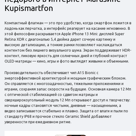
Kupismartfon
Компактный флагман — это про удобство, когда смартфон ложится в
ладонь как перчатка, а интерфейс реагирует на касание мгновенно. В
этой философии раскрывается Apple iPhone 13 Mini: дисплей Super
Retina XDR с диагональю 5,4 дюйма дарит сочную картинку и
высокую детализацию, а тонкие рамки позволяют наслаждаться
контентом без лишнего визуального шума. Экран поддерживает HDR-
контент, пиковую яркость для солнечных дней и глубокий контраст
OLED-матрицы — кино, игры и фото выглядят живыми и объемными.
Производительность обеспечивает чип A15 Bionic с
энергоэффективной архитектурой и мощным графическим блоком.
Он справляется с многозадачностью, тяжелыми приложениями и
играми, сохраняя запас скорости на будущее. Основная камера 12 Мп
с оптической стабилизацией со сдвигом матрицы и
сверхширокоугольный модуль 12 Мп открывают доступ к творчеству:
ночные кадры становятся чистыми, дневные — насыщенными, а
видео записывается стабильно и плавно. Защита от влаги и пыли по
стандарту IP68 и прочное стекло Ceramic Shield добавляют
уверенности при ежедневном ритме.