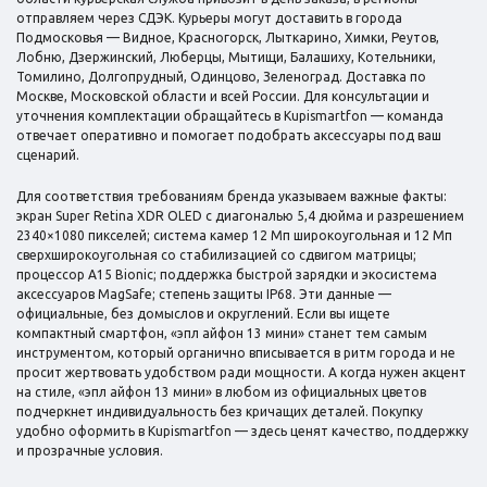
отправляем через СДЭК. Курьеры могут доставить в города
Подмосковья — Видное, Красногорск, Лыткарино, Химки, Реутов,
Лобню, Дзержинский, Люберцы, Мытищи, Балашиху, Котельники,
Томилино, Долгопрудный, Одинцово, Зеленоград. Доставка по
Москве, Московской области и всей России. Для консультации и
уточнения комплектации обращайтесь в Kupismartfon — команда
отвечает оперативно и помогает подобрать аксессуары под ваш
сценарий.
Для соответствия требованиям бренда указываем важные факты:
экран Super Retina XDR OLED с диагональю 5,4 дюйма и разрешением
2340×1080 пикселей; система камер 12 Мп широкоугольная и 12 Мп
сверхширокоугольная со стабилизацией со сдвигом матрицы;
процессор A15 Bionic; поддержка быстрой зарядки и экосистема
аксессуаров MagSafe; степень защиты IP68. Эти данные —
официальные, без домыслов и округлений. Если вы ищете
компактный смартфон, «эпл айфон 13 мини» станет тем самым
инструментом, который органично вписывается в ритм города и не
просит жертвовать удобством ради мощности. А когда нужен акцент
на стиле, «эпл айфон 13 мини» в любом из официальных цветов
подчеркнет индивидуальность без кричащих деталей. Покупку
удобно оформить в Kupismartfon — здесь ценят качество, поддержку
и прозрачные условия.