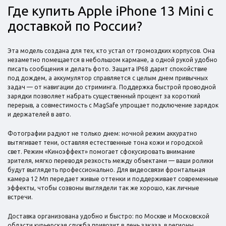
Где купить Apple iPhone 13 Mini с
доставкой по России?
Эта модель создана для тех, кто устал от громоздких корпусов. Она
незаметно помещается в небольшом кармане, а одной рукой удобно
писать сообщения и делать фото. Защита IP68 дарит спокойствие
под дождем, а аккумулятор справляется с целым днем привычных
задач — от навигации до стриминга. Поддержка быстрой проводной
зарядки позволяет набрать существенный процент за короткий
перерыв, а совместимость с MagSafe упрощает подключение зарядок
и держателей в авто.
Фотографии радуют не только днем: ночной режим аккуратно
вытягивает тени, оставляя естественные тона кожи и городской
свет. Режим «Киноэффект» помогает сфокусировать внимание
зрителя, мягко переводя резкость между объектами — ваши ролики
будут выглядеть профессионально. Для видеосвязи фронтальная
камера 12 Мп передает живые оттенки и поддерживает современные
эффекты, чтобы созвоны выглядели так же хорошо, как личные
встречи.
Доставка организована удобно и быстро: по Москве и Московской
области курьерская служба привозит в день заказа, в регионы