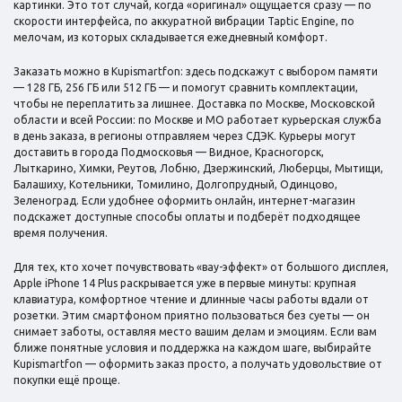
картинки. Это тот случай, когда «оригинал» ощущается сразу — по
скорости интерфейса, по аккуратной вибрации Taptic Engine, по
мелочам, из которых складывается ежедневный комфорт.
Заказать можно в Kupismartfon: здесь подскажут с выбором памяти
— 128 ГБ, 256 ГБ или 512 ГБ — и помогут сравнить комплектации,
чтобы не переплатить за лишнее. Доставка по Москве, Московской
области и всей России: по Москве и МО работает курьерская служба
в день заказа, в регионы отправляем через СДЭК. Курьеры могут
доставить в города Подмосковья — Видное, Красногорск,
Лыткарино, Химки, Реутов, Лобню, Дзержинский, Люберцы, Мытищи,
Балашиху, Котельники, Томилино, Долгопрудный, Одинцово,
Зеленоград. Если удобнее оформить онлайн, интернет-магазин
подскажет доступные способы оплаты и подберёт подходящее
время получения.
Для тех, кто хочет почувствовать «вау-эффект» от большого дисплея,
Apple iPhone 14 Plus раскрывается уже в первые минуты: крупная
клавиатура, комфортное чтение и длинные часы работы вдали от
розетки. Этим смартфоном приятно пользоваться без суеты — он
снимает заботы, оставляя место вашим делам и эмоциям. Если вам
ближе понятные условия и поддержка на каждом шаге, выбирайте
Kupismartfon — оформить заказ просто, а получать удовольствие от
покупки ещё проще.