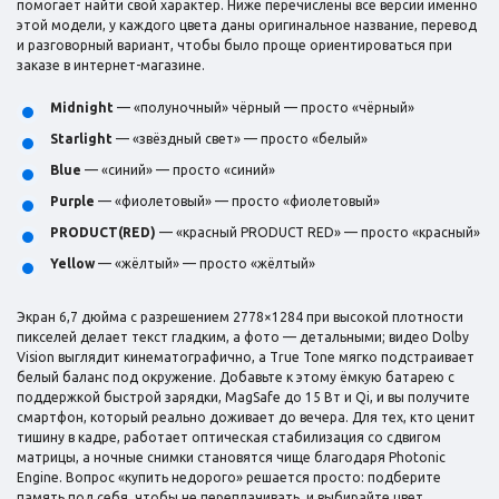
помогает найти свой характер. Ниже перечислены все версии именно
этой модели, у каждого цвета даны оригинальное название, перевод
и разговорный вариант, чтобы было проще ориентироваться при
заказе в интернет-магазине.
Midnight
— «полуночный» чёрный — просто «чёрный»
Starlight
— «звёздный свет» — просто «белый»
Blue
— «синий» — просто «синий»
Purple
— «фиолетовый» — просто «фиолетовый»
PRODUCT(RED)
— «красный PRODUCT RED» — просто «красный»
Yellow
— «жёлтый» — просто «жёлтый»
Экран 6,7 дюйма с разрешением 2778×1284 при высокой плотности
пикселей делает текст гладким, а фото — детальными; видео Dolby
Vision выглядит кинематографично, а True Tone мягко подстраивает
белый баланс под окружение. Добавьте к этому ёмкую батарею с
поддержкой быстрой зарядки, MagSafe до 15 Вт и Qi, и вы получите
смартфон, который реально доживает до вечера. Для тех, кто ценит
тишину в кадре, работает оптическая стабилизация со сдвигом
матрицы, а ночные снимки становятся чище благодаря Photonic
Engine. Вопрос «купить недорого» решается просто: подберите
память под себя, чтобы не переплачивать, и выбирайте цвет,