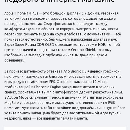
Apple iPhone 14 Plus — это большой дисплей 6,7 дюйма, уверенная
автономность и знакомая скорость, которая ощущается даже в
повседневных жестах. Смартфон ловко балансирует между
комфортом экрана и лёгкостью корпуса: смотреть фильмы, вести
переписку, снимать видео на ходу и работать с документами — всё
получается естественно, без лишнего напряжения для глаз и рук.
Здесь Super Retina XDR OLED с высоким контрастом и HDR, точной
цветопередачей и защитным стеклом Ceramic Shield, поэтому
изображение выглядит глубоким и чистым даже при ярком
освещении.
За производительность отвечает A15 Bionic с 5-ядерной графикой:
приложения запускаются быстро, многозадачность не тормозит, а
игры радуют стабильным FPS. Основная камера на 12 Мп со
стабилизацией и Photonic Engine раскрывает детали в вечерних
сценах, фронтальная 12 Мп с автофокусом держит резкость на лице,
а Action Mode сглаживает тряску в движении. Магнитная экосистема
MagSafe упрощает зарядку и аксессуары, а степень защиты IP68
помогает чувствовать себя спокойнее под дождём или на кухне. Если
хотите понять, какая цена будет для вас оптимальной и где купить
недорого, ниже — все варианты памяти и цвета.