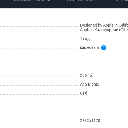
Designed by Apple in Calif
Apple в Калифорнии (США
1 год
как новый
?
256 Гб
A15 Bionic
6 Гб
2532x1170