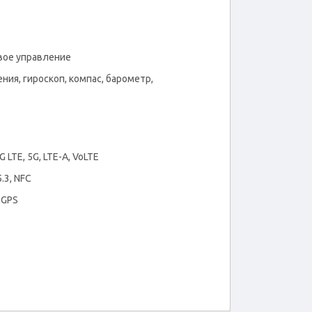
овое управление
ия, гироскоп, компас, барометр,
 LTE, 5G, LTE-A, VoLTE
5.3, NFC
 GPS