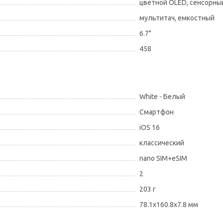
цветной OLED, сенсорны
мультитач, емкостный
6.7"
458
White - Белый
Смартфон
iOS 16
классический
nano SIM+eSIM
2
203 г
78.1x160.8x7.8 мм