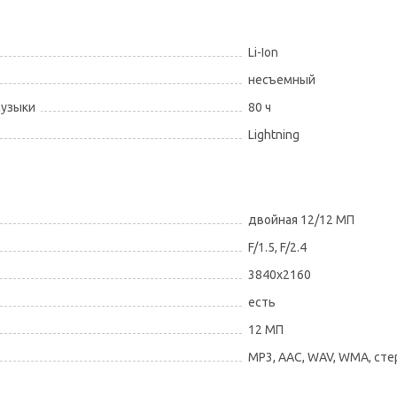
Li-Ion
несъемный
музыки
80 ч
Lightning
двойная 12/12 МП
F/1.5, F/2.4
3840x2160
есть
12 МП
MP3, AAC, WAV, WMA, ст