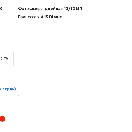
0
Фотокамера:
двойная 12/12 МП
Процессор:
A15 Bionic
2 Гб
 стран)