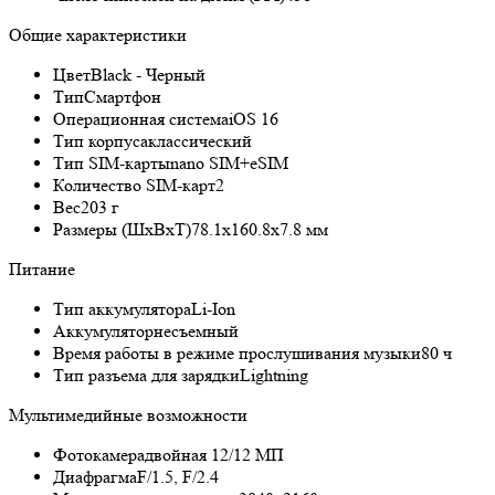
Общие характеристики
Цвет
Black - Черный
Тип
Смартфон
Операционная система
iOS 16
Тип корпуса
классический
Тип SIM-карты
nano SIM+eSIM
Количество SIM-карт
2
Вес
203 г
Размеры (ШxВxТ)
78.1x160.8x7.8 мм
Питание
Тип аккумулятора
Li-Ion
Аккумулятор
несъемный
Время работы в режиме прослушивания музыки
80 ч
Тип разъема для зарядки
Lightning
Мультимедийные возможности
Фотокамера
двойная 12/12 МП
Диафрагма
F/1.5, F/2.4