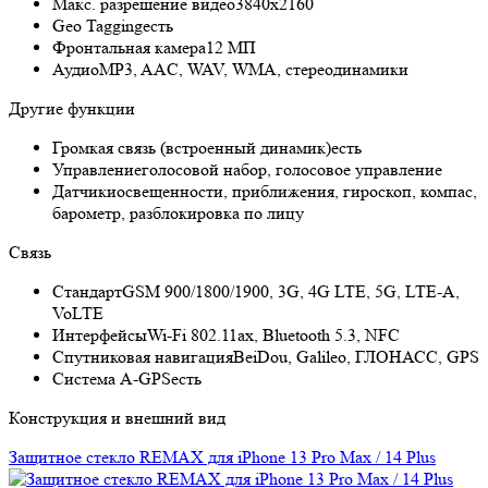
Макс. разрешение видео
3840x2160
Geo Tagging
есть
Фронтальная камера
12 МП
Аудио
MP3, AAC, WAV, WMA, стереодинамики
Другие функции
Громкая связь (встроенный динамик)
есть
Управление
голосовой набор, голосовое управление
Датчики
освещенности, приближения, гироскоп, компас,
барометр, разблокировка по лицу
Связь
Стандарт
GSM 900/1800/1900, 3G, 4G LTE, 5G, LTE-A,
VoLTE
Интерфейсы
Wi-Fi 802.11ax, Bluetooth 5.3, NFC
Спутниковая навигация
BeiDou, Galileo, ГЛОНАСС, GPS
Cистема A-GPS
есть
Конструкция и внешний вид
Защитное стекло REMAX для iPhone 13 Pro Max / 14 Plus