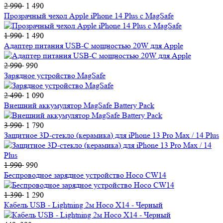
2 990
1 490
Прозрачный чехол Apple iPhone 14 Plus c MagSafe
1 990
1 490
Адаптер питания USB-C мощностью 20W для Apple
2 990
990
Зарядное устройство MagSafe
2 490
1 090
Внешний аккумулятор MagSafe Battery Pack
3 990
1 790
Защитное 3D-стекло (керамика) для iPhone 13 Pro Max / 14 Plus
1 990
990
Беспроводное зарядное устройство Hoco CW14
1 390
1 290
Кабель USB - Lightning 2м Hoco X14 - Черный