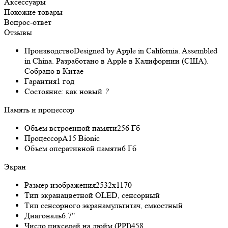
Аксессуары
Похожие товары
Вопрос-ответ
Отзывы
Производство
Designed by Apple in California. Assembled
in China. Разработано в Apple в Калифорнии (США).
Собрано в Китае
Гарантия
1 год
Состояние:
как новый
?
Память и процессор
Объем встроенной памяти
256 Гб
Процессор
A15 Bionic
Объем оперативной памяти
6 Гб
Экран
Размер изображения
2532x1170
Тип экрана
цветной OLED, сенсорный
Тип сенсорного экрана
мультитач, емкостный
Диагональ
6.7"
Число пикселей на дюйм (PPI)
458