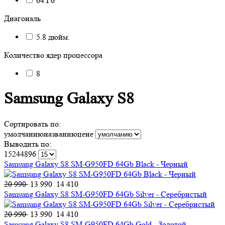
64 Гб
Диагональ
5.8 дюйм.
Количество ядер процессора
8
Samsung Galaxy S8
Сортировать по:
умолчанию
названию
цене
Выводить по:
15
24
48
96
Samsung Galaxy S8 SM-G950FD 64Gb Black - Черный
20 990
13 990
14 410
Samsung Galaxy S8 SM-G950FD 64Gb Silver - Серебристый
20 990
13 990
14 410
Samsung Galaxy S8 SM-G950FD 64Gb Gold - Золотой