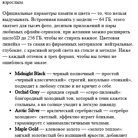
взрослым.
Официальные параметры памяти и цвета — то, что нельзя
выдумывать. Встроенная память у модели — 64 ГБ, этого
хватает для тысяч фото, десятков приложений и пары
любимых офлайн-сериалов; при желании можно расширить
microSD до 256 ГБ, чтобы не стирать важное. Цветовая
линейка — та самая из фирменных материалов: нейтральные,
глубокие, с красивой игрой света на стекле и металле. Ниже
— каждый оттенок в трех формах, чтобы вы точно не
ошиблись при заказе.
Midnight Black
— черный полночный — простой
«черный классический»: строгий, визуально «тонкий»,
подходит к любому стилю и не кричит о себе.
Orchid Gray
— орхидеи серый — «серо-лиловый»:
благородный холодный тон, который в тени кажется
стальным, а на солнце уходит в легкую лаванду.
Arctic Silver
— арктический серебристый — «серебро
холодное»: светлый, эффектно играет бликами,
гармонирует с минималистичными чехлами.
Maple Gold
— кленовое золото — «золото теплое»:
мягкий золотистый без излишней яркости, добавляет