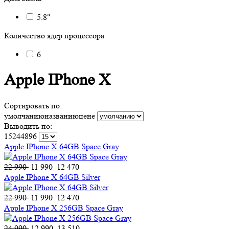
5.8"
Количество ядер процессора
6
Apple IPhone X
Сортировать по:
умолчанию
названию
цене
Выводить по:
15
24
48
96
Apple IPhone X 64GB Space Gray
22 990
11 990
12 470
Apple IPhone X 64GB Silver
22 990
11 990
12 470
Apple IPhone X 256GB Space Gray
24 990
12 990
13 510