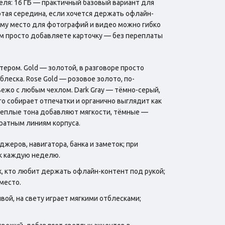
ля: 16 ГБ — практичный базовый вариант для
лотая середина, если хочется держать офлайн-
тому место для фотографий и видео можно гибко
том просто добавляете карточку — без переплаты
ером. Gold — золотой, в разговоре просто
леска. Rose Gold — розовое золото, по-
вежо с любым чехлом. Dark Gray — тёмно-серый,
о собирает отпечатки и органично выглядит как
: теплые тона добавляют мягкости, тёмные —
уратным линиям корпуса.
еров, навигатора, банка и заметок; при
ок каждую неделю.
 кто любит держать офлайн-контент под рукой;
место.
ой, на свету играет мягкими отблесками;