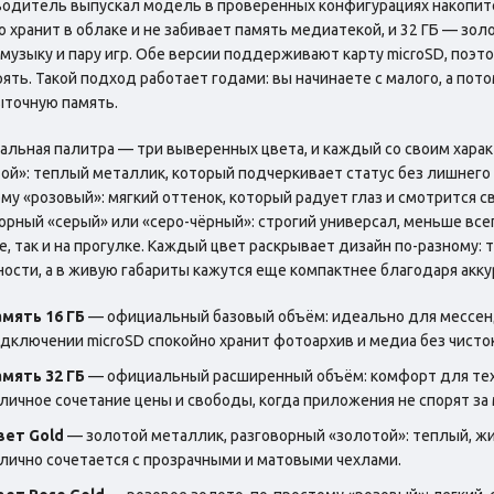
одитель выпускал модель в проверенных конфигурациях накопите
то хранит в облаке и не забивает память медиатекой, и 32 ГБ — зо
 музыку и пару игр. Обе версии поддерживают карту microSD, поэ
ять. Такой подход работает годами: вы начинаете с малого, а по
ыточную память.
льная палитра — три выверенных цвета, и каждый со своим характ
ой»: теплый металлик, который подчеркивает статус без лишнего б
му «розовый»: мягкий оттенок, который радует глаз и смотрится с
орный «серый» или «серо-чёрный»: строгий универсал, меньше всег
е, так и на прогулке. Каждый цвет раскрывает дизайн по-разному
ости, а в живую габариты кажутся еще компактнее благодаря акк
мять 16 ГБ
— официальный базовый объём: идеально для мессендж
дключении microSD спокойно хранит фотоархив и медиа без чист
мять 32 ГБ
— официальный расширенный объём: комфорт для тех,
личное сочетание цены и свободы, когда приложения не спорят за 
вет Gold
— золотой металлик, разговорный «золотой»: теплый, жив
лично сочетается с прозрачными и матовыми чехлами.