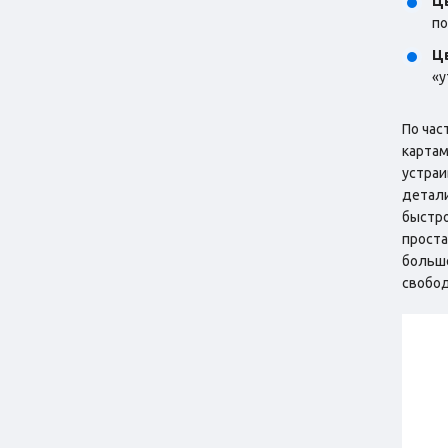
Цв
по
Цв
«у
По час
картам
устраи
детали
быстро
проста
больше
свобо