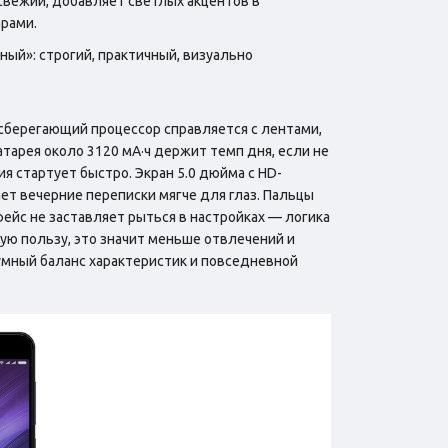
 свежий, добавляет светлых акцентов в
арами.
ый»: строгий, практичный, визуально
сберегающий процессор справляется с лентами,
атарея около 3120 мА·ч держит темп дня, если не
ия стартует быстро. Экран 5.0 дюйма с HD-
ет вечерние переписки мягче для глаз. Пальцы
фейс не заставляет рыться в настройках — логика
ьную пользу, это значит меньше отвлечений и
умный баланс характеристик и повседневной