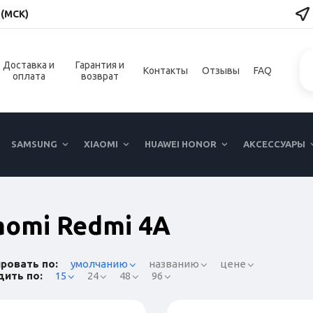
 (МСК)
Доставка и
Гарантия и
Контакты
Отзывы
FAQ
оплата
возврат
SAMSUNG
XIAOMI
HUAWEI HONOR
АКСЕССУАРЫ
aomi Redmi 4A
ровать по:
умолчанию
названию
цене
ить по:
15
24
48
96