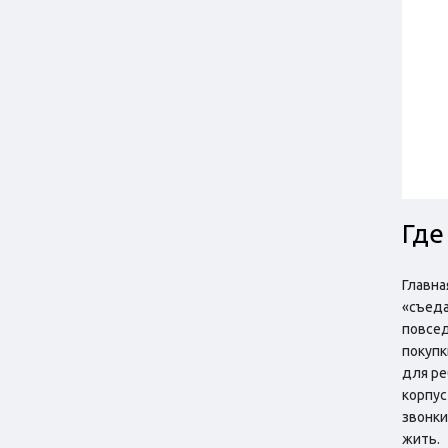
Где
Главна
«съеда
повсед
покупк
для ре
корпус
звонки
жить.