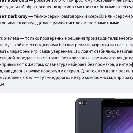
ет Rose Gold
— розовое золото, по-простому «розовый»: легкий,
вседневный образ; особенно красиво смотрится с белыми аксессу
ет Dark Gray
— тёмно-серый, разговорный «серый» или «серо-чёрн
тоньшает» корпус, делает рамки дисплея менее заметными.
ти железа — только проверенные решения производителя: энерго
и, музыкой и мессенджерами без «нагрева» и разрядки на глазах; б
вать марафоны игр; связь уверенная, LTE ловит стабильно, навигац
зацией передает текст тонко, без «лесенок», а режим чтения дела
 привыкают к жестам, клавиатура набирает без промахов, а интер
я, как дверная ручка: повернул и открыл. Для тех, кто ценит реал
 сделанных дел — тут «недорого» не про компромиссы, а про раз
ды.