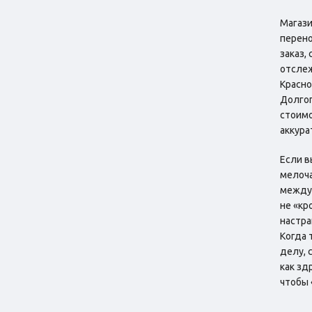
Магази
перено
заказ,
отслеж
Красно
Долгоп
стоимо
аккура
Если в
мелоча
между 
не «кр
настра
Когда 
делу, 
как зд
чтобы 