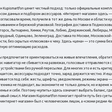
н Kupismartfon ценит честный подход: только официальные компл
сом данных и подбором аксессуаров. «Интернет-магазин» здесь —
 согласовали время, получили в тот же день по Москве и области к
иванием и бережной упаковкой. География доставки в Подмосков
горск, Лыткарино, Химки, Реутов, Лобню, Дзержинский, Люберцы, 
рудный, Одинцово, Зеленоград. Доставка по Москве, Московской о
сти, без скрытых «плюсиков» к чеку. Здесь «цена» — это сумма без 
тную оптимизацию расходов.
ы предпочитаете ориентироваться на живые впечатления, обратите
х: навигатор не сбивается на развязках, голосовые отправляются с
устройствами без ручной пересылки. Для многих это и есть крите
ошится», аксессуары подходят точно, заряд держится честно. И ещ
ивается под себя: жесты, шрифты, уведомления, режимы экрана — 
техника не подводит, вы экономите не только деньги, но и время:
семье и себе. Поэтому «купить» здесь означает выбрать баланс, где
равый смысл. Магазин Kupismartfon помогает пройти путь без сует
«интернет-магазин» был с человеческим лицом, а «сяоми редми 4a