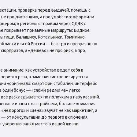
ектации, проверка перед выдачей, помощь с
 не про дистанцию, а про удобство: оформили
урьером; в регионы отправим через СДЭК с
ье покрывает привычные маршруты: Видное,
Мытищи, Балашиху, Котельники, Томилино,
бласти и всей России — быстро и прозрачно по
сюрпризов, а «дешево» не про риск, а про
 внимание, как устройство ведет себя в
 первого раза, а заметки синхронизируются
рии «оригинал»: смартфон стабилен, интерфейс
е один бонус — «сяоми редми 4a» легко
всё раскладывается по полочкам в пару касаний.
 меньше возни с настройками, больше внимания
 «недорого» и «цена» звучат не как маркетинг, а
ы — от консультации до первого включения,
» уверенно занял место в вашей жизни.