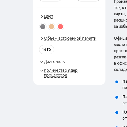
Произв
тех, к
карты,
Цвет
расшир
за изб
Объем встроенной памяти
Официа
«золот
16 Гб
просто
разгов
Диагональ
в офис
солидн
Количество ядер
процессора
Па
по
Па
от
Ц
от