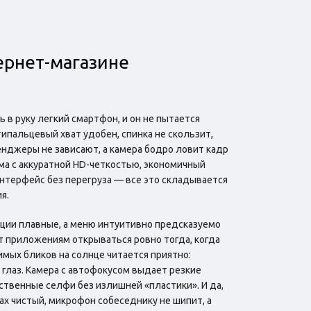
ернет-магазине
в руку легкий смартфон, и он не пытается
ипальцевый хват удобен, спинка не скользит,
енджеры не зависают, а камера бодро ловит кадр
ма с аккуратной HD-четкостью, экономичный
 интерфейс без перегруза — все это складывается
я.
кции плавные, а меню интуитивно предсказуемо
т приложениям открываться ровно тогда, когда
тимых бликов на солнце читается приятно:
я глаз. Камера с автофокусом выдает резкие
ственные селфи без излишней «пластики». И да,
ах чистый, микрофон собеседнику не шипит, а