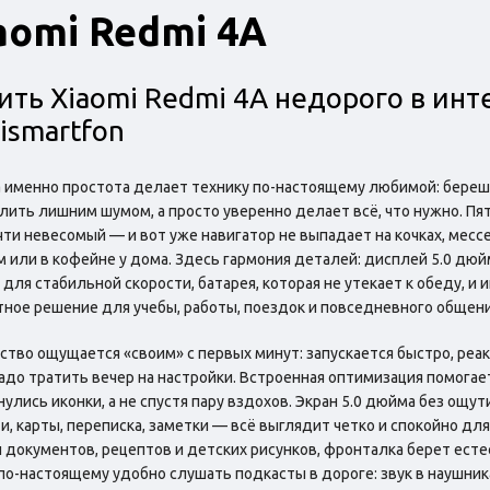
aomi Redmi 4A
ить Xiaomi Redmi 4A недорого в инт
ismartfon
 именно простота делает технику по-настоящему любимой: берешь 
лить лишним шумом, а просто уверенно делает всё, что нужно. Пят
чти невесомый — и вот уже навигатор не выпадает на кочках, месс
 или в кофейне у дома. Здесь гармония деталей: дисплей 5.0 дюй
 для стабильной скорости, батарея, которая не утекает к обеду, и
тное решение для учебы, работы, поездок и повседневного общени
ство ощущается «своим» с первых минут: запускается быстро, реа
адо тратить вечер на настройки. Встроенная оптимизация помогае
нулись иконки, а не спустя пару вздохов. Экран 5.0 дюйма без ощу
и, карты, переписка, заметки — всё выглядит четко и спокойно дл
 документов, рецептов и детских рисунков, фронталка берет есте
по-настоящему удобно слушать подкасты в дороге: звук в наушник