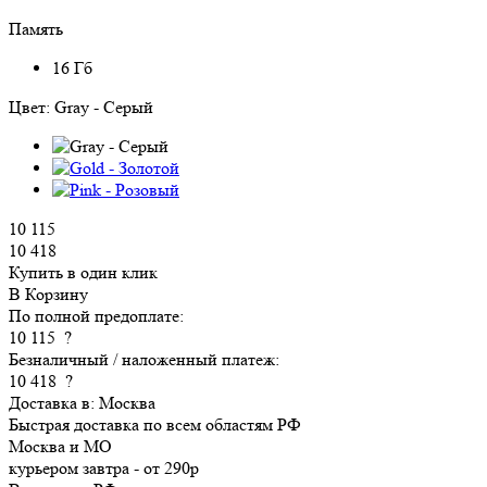
Память
16 Гб
Цвет:
Gray - Серый
10 115
10 418
Купить в один клик
В Корзину
По полной предоплате:
10 115
?
Безналичный / наложенный платеж:
10 418
?
Доставка в:
Москва
Быстрая доставка по всем областям РФ
Москва и МО
курьером
завтра
-
от 290р