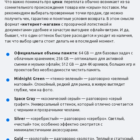
Что важно понимать про
цена
: переплата обычно возникает из-за
сомнительного происхождения товара или «серых» поставок. Мы
рекомендуем выбирать проверенные точки продаж, где можно
получить чек, гарантию и понятные условия возврата. В этом смысле
формат «
интернет-магазин
с прозрачной логистикой и
документами» удобнее и зачастую выгоднее офлайн-витрин. И да,
бывает, что один оттенок быстрее расходится и уходит из наличия,
так что выбор цвета стоит делать не в последний момент.
Официальные объемы памяти
: 64 GB — для базовых задач с
облачным хранением; 256 GB — оптимально для активной
съемки и музыки офлайн; 512 GB — для 4K-архивов, больших игр и
проектов без необходимости чистить память.
Midnight Green
— «темно-зеленый» — разговорно «зеленый
матовый». Спокойный, редкий для рынка, в живую выглядит
глубже, чем на фото.
Space Gray
— «космический серый» — разговорно «серый
графит». Универсальный оттенок, который отлично сочетается
с черными и прозрачными чехлами.
Silver
— «серебристый» — разговорно «серебро». Светлый,
«чистый» тон; особенно эффектно смотрится с
минималистичными аксессуарами.
Gold
— «золотой» — разговорно «золото». Теплый и статусный,