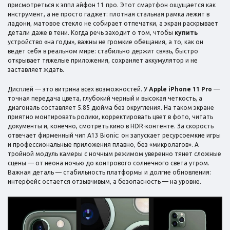
присмотреться к эппл айфон 11 про. Этот смартфон ощущается как
инструмент, а не просто гаджет: плотная стальная рамка лежит в
ладони, матовое стекло не собирает отпечатки, а экран раскрывает
детали даже в тени. Когда речь заходит о том, чтобы
купить
устройство «на годы», важны не громкие обещания, а то, как он
ведет себя в реальном мире: стабильно держит связь, быстро
открывает тяжелые приложения, сохраняет аккумулятор и не
заставляет ждать.
Дисплей — это витрина всех возможностей. У
Apple iPhone 11 Pro
—
точная передача цвета, глубокий черный и высокая четкость, а
диагональ составляет 5.85 дюйма без округления. На таком экране
приятно монтировать ролики, корректировать цвет в фото, читать
документы и, конечно, смотреть кино в HDR-контенте. За скорость
отвечает фирменный чип A13 Bionic: он запускает ресурсоемкие игры
и профессиональные приложения плавно, без «микролагов». А
тройной модуль камеры с ночным режимом уверенно тянет сложные
сцены — от неона ночью до контрового солнечного света утром.
Важная деталь — стабильность платформы и долгие обновления:
интерфейс остается отзывчивым, а безопасность — на уровне.