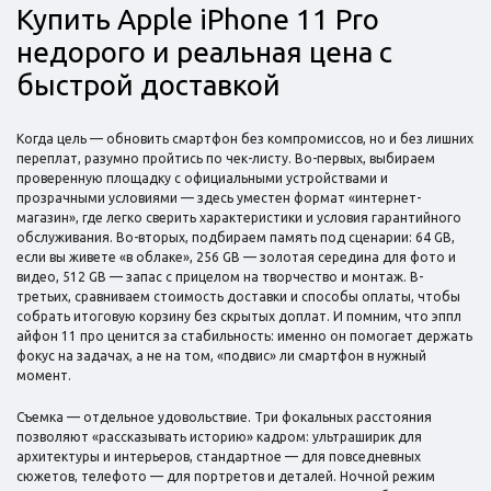
Купить Apple iPhone 11 Pro
недорого и реальная цена с
быстрой доставкой
Когда цель — обновить смартфон без компромиссов, но и без лишних
переплат, разумно пройтись по чек-листу. Во-первых, выбираем
проверенную площадку с официальными устройствами и
прозрачными условиями — здесь уместен формат «интернет-
магазин», где легко сверить характеристики и условия гарантийного
обслуживания. Во-вторых, подбираем память под сценарии: 64 GB,
если вы живете «в облаке», 256 GB — золотая середина для фото и
видео, 512 GB — запас с прицелом на творчество и монтаж. В-
третьих, сравниваем стоимость доставки и способы оплаты, чтобы
собрать итоговую корзину без скрытых доплат. И помним, что эппл
айфон 11 про ценится за стабильность: именно он помогает держать
фокус на задачах, а не на том, «подвис» ли смартфон в нужный
момент.
Съемка — отдельное удовольствие. Три фокальных расстояния
позволяют «рассказывать историю» кадром: ультраширик для
архитектуры и интерьеров, стандартное — для повседневных
сюжетов, телефото — для портретов и деталей. Ночной режим