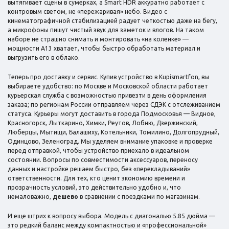
вытягивает сцены в сумерках, а Smart HDR аккуратно работает с
контровым светом, не «пережаривая» небо. Видео с
кинематографичной стабилизацией радует четкостью даже на бегу,
а микрофоны пишут чистый звук для заметок и влогов. На таком
наборе не страшно снимать и монтировать «на коленке» —
мощности A13 хватает, чтобы быстро обработать материал и
выгрузить его в облако.
Теперь про доставку и сервис. Купив устройство в Kupismartfon, вы
выбираете удобство: по Москве и Московской области работает
курьерская служба с возможностью привезти в день оформления
заказа; по регионам России отправляем через СДЭК с отслеживанием
статуса. Курьеры могут доставить в города Подмосковья — Видное,
Красногорск, Лыткарино, Химки, Реутов, Лобню, Дзержинский,
Люберцы, Мытищи, Балашиху, Котельники, Томилино, Долгопрудный,
Одинцово, Зеленоград. Мы уделяем внимание упаковке и проверке
перед отправкой, чтобы устройство приехало в идеальном
состоянии. Вопросы по совместимости аксессуаров, переносу
данных и настройке решаем быстро, без «перекладываний»
ответственности. Для тех, кто ценит экономию времени и
прозрачность условий, это действительно удобно и, что
немаловажно,
дешево
в сравнении с поездками по магазинам.
И еще штрих к вопросу выбора. Модель с диагональю 5.85 дюйма —
это редкий баланс между компактностью и «профессиональной»