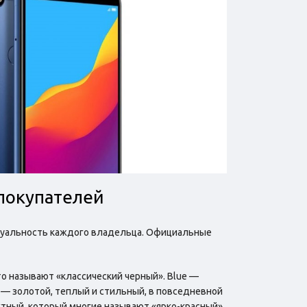
 покупателей
идуальность каждого владельца. Официальные
то называют «классический черный». Blue —
ld — золотой, теплый и стильный, в повседневной
тный, который многие называют «ярко-красный».