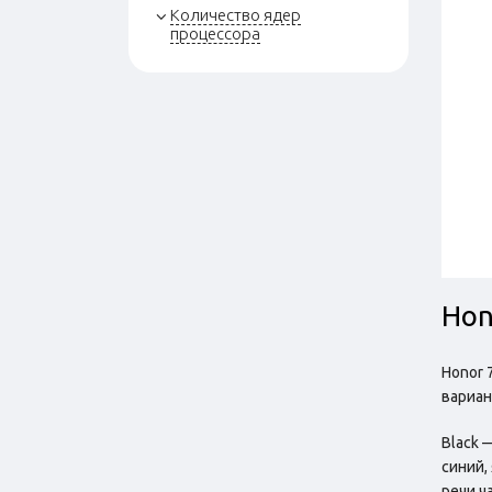
Количество ядер
процессора
Hon
Honor 
вариан
Black 
синий,
речи ч