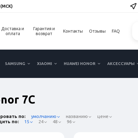
 (МСК)
Доставка и
Гарантия и
Контакты
Отзывы
FAQ
оплата
возврат
SAMSUNG
XIAOMI
HUAWEI HONOR
АКСЕССУАРЫ
nor 7C
ровать по:
умолчанию
названию
цене
ить по:
15
24
48
96