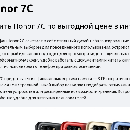
nor 7C
ить Honor 7C по выгодной цене в и
он Honor 7C сочетает в себе стильный дизайн, сбалансированные 
кательным выбором для повседневного использования. Устройст
 который идеально подходит для просмотра видео, социальных с
форматному экрану удобно работать с документами и читать книг
тно использовать телефон при разном освещении.
7C представлен в официальных версиях памяти — 3 ГБ оперативной
 с 64 ГБ встроенной. Такой выбор позволяет подобрать оптимально
: цена устройства или расширенные возможности хранения. Встро
обенно удобно для активных пользователей.