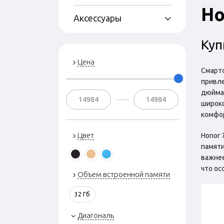
Ho
Аксессуары
Куп
Цена
Смартф
привле
дюйма,
широко
комфор
Цвет
Honor 
памяти
важнее
что ос
Объем встроенной памяти
32 Гб
Диагональ