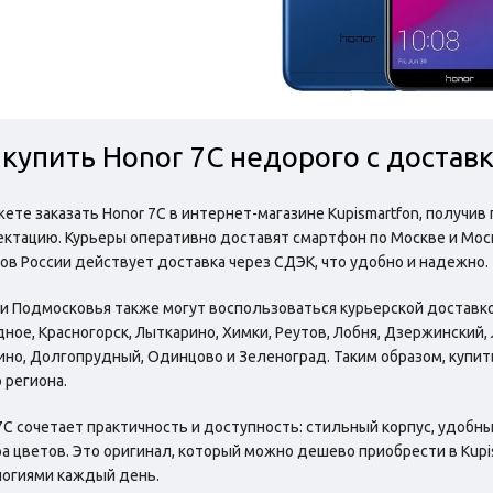
 купить Honor 7C недорого с достав
ете заказать Honor 7C в интернет-магазине Kupismartfon, получив
ктацию. Курьеры оперативно доставят смартфон по Москве и Моск
ов России действует доставка через СДЭК, что удобно и надежно.
 Подмосковья также могут воспользоваться курьерской доставкой.
дное, Красногорск, Лыткарино, Химки, Реутов, Лобня, Дзержинский
но, Долгопрудный, Одинцово и Зеленоград. Таким образом, купит
 региона.
7C сочетает практичность и доступность: стильный корпус, удобны
а цветов. Это оригинал, который можно дешево приобрести в Kup
огиями каждый день.