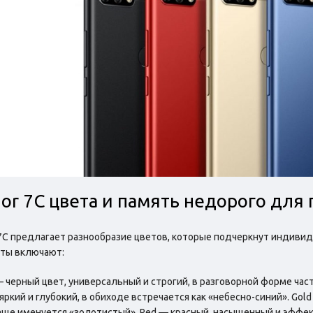
or 7C цвета и память недорого для
7C предлагает разнообразие цветов, которые подчеркнут индив
ты включают:
— черный цвет, универсальный и строгий, в разговорной форме час
 яркий и глубокий, в обиходе встречается как «небесно-синий». Go
аще именуется «золотистый». Red — красный, насыщенный и эффек