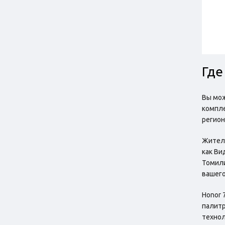
Где
Вы мож
компле
регион
Жители
как Ви
Томили
вашего
Honor 
палитр
технол