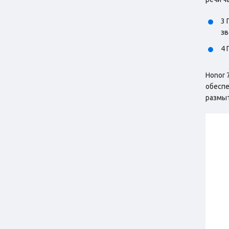
3 
зв
4 
Honor 
обеспе
размыт