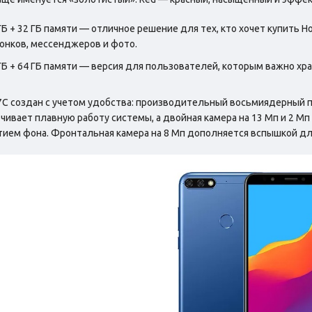
ГБ + 32 ГБ памяти — отличное решение для тех, кто хочет купить H
онков, мессенджеров и фото.
ГБ + 64 ГБ памяти — версия для пользователей, которым важно х
7C создан с учетом удобства: производительный восьмиядерный 
чивает плавную работу системы, а двойная камера на 13 Мп и 2 М
ием фона. Фронтальная камера на 8 Мп дополняется вспышкой дл