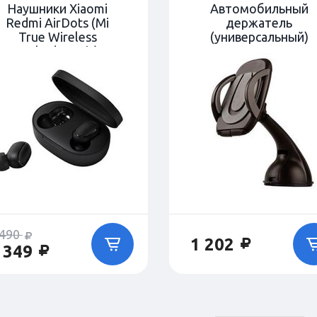
Наушники Xiaomi
Автомобильный
Redmi AirDots (Mi
держатель
True Wireless
(универсальный)
Earbuds Basic)
 490
1 202
 349