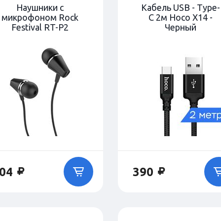
Наушники с
Кабель USB - Type-
микрофоном Rock
C 2м Hoco X14 -
Festival RT-P2
Черный
04
390