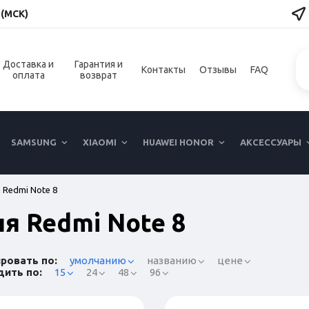
 (МСК)
Доставка и
Гарантия и
Контакты
Отзывы
FAQ
оплата
возврат
SAMSUNG
XIAOMI
HUAWEI HONOR
АКСЕССУАРЫ
 Redmi Note 8
я Redmi Note 8
ровать по:
умолчанию
названию
цене
ить по:
15
24
48
96