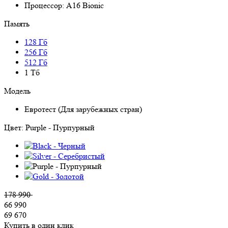
Процессор:
A16 Bionic
Память
128 Гб
256 Гб
512 Гб
1 Тб
Модель
Евротест (Для зарубежных стран)
Цвет:
Purple - Пурпурный
178 990
66 990
69 670
Купить в один клик