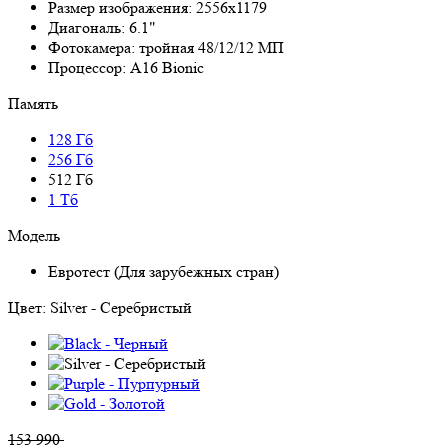
Размер изображения:
2556x1179
Диагональ:
6.1"
Фотокамера:
тройная 48/12/12 МП
Процессор:
A16 Bionic
Память
128 Гб
256 Гб
512 Гб
1 Тб
Модель
Евротест (Для зарубежных стран)
Цвет:
Silver - Серебристый
153 990