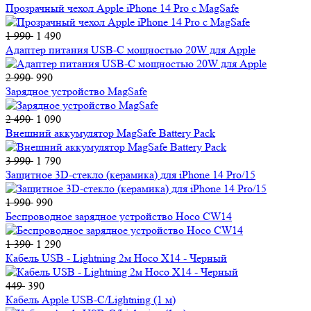
Прозрачный чехол Apple iPhone 14 Pro c MagSafe
1 990
1 490
Адаптер питания USB-C мощностью 20W для Apple
2 990
990
Зарядное устройство MagSafe
2 490
1 090
Внешний аккумулятор MagSafe Battery Pack
3 990
1 790
Защитное 3D-стекло (керамика) для iPhone 14 Pro/15
1 990
990
Беспроводное зарядное устройство Hoco CW14
1 390
1 290
Кабель USB - Lightning 2м Hoco X14 - Черный
449
390
Кабель Apple USB-C/Lightning (1 м)