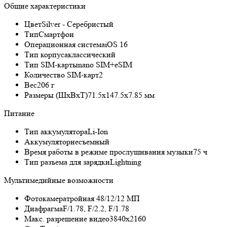
Общие характеристики
Цвет
Silver - Серебристый
Тип
Смартфон
Операционная система
iOS 16
Тип корпуса
классический
Тип SIM-карты
nano SIM+eSIM
Количество SIM-карт
2
Вес
206 г
Размеры (ШxВxТ)
71.5x147.5x7.85 мм
Питание
Тип аккумулятора
Li-Ion
Аккумулятор
несъемный
Время работы в режиме прослушивания музыки
75 ч
Тип разъема для зарядки
Lightning
Мультимедийные возможности
Фотокамера
тройная 48/12/12 МП
Диафрагма
F/1.78, F/2.2, F/1.78
Макс. разрешение видео
3840x2160