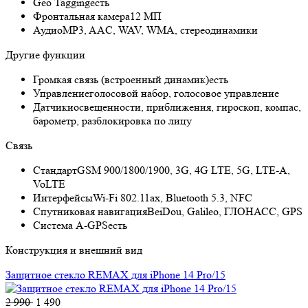
Geo Tagging
есть
Фронтальная камера
12 МП
Аудио
MP3, AAC, WAV, WMA, стереодинамики
Другие функции
Громкая связь (встроенный динамик)
есть
Управление
голосовой набор, голосовое управление
Датчики
освещенности, приближения, гироскоп, компас,
барометр, разблокировка по лицу
Связь
Стандарт
GSM 900/1800/1900, 3G, 4G LTE, 5G, LTE-A,
VoLTE
Интерфейсы
Wi-Fi 802.11ax, Bluetooth 5.3, NFC
Спутниковая навигация
BeiDou, Galileo, ГЛОНАСС, GPS
Cистема A-GPS
есть
Конструкция и внешний вид
Защитное стекло REMAX для iPhone 14 Pro/15
2 990
1 490