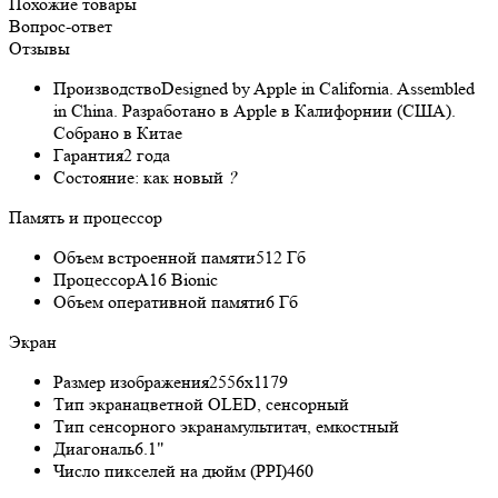
Похожие товары
Вопрос-ответ
Отзывы
Производство
Designed by Apple in California. Assembled
in China. Разработано в Apple в Калифорнии (США).
Собрано в Китае
Гарантия
2 года
Состояние:
как новый
?
Память и процессор
Объем встроенной памяти
512 Гб
Процессор
A16 Bionic
Объем оперативной памяти
6 Гб
Экран
Размер изображения
2556x1179
Тип экрана
цветной OLED, сенсорный
Тип сенсорного экрана
мультитач, емкостный
Диагональ
6.1"
Число пикселей на дюйм (PPI)
460