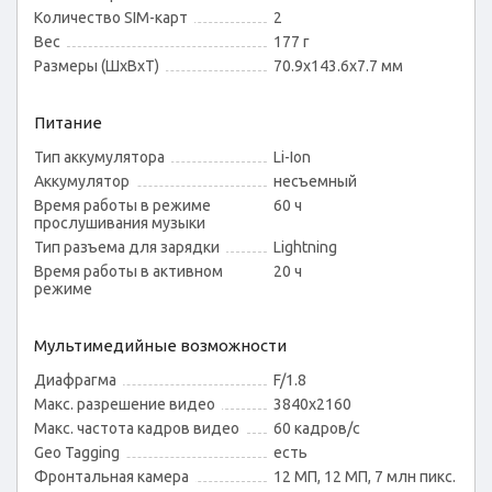
Количество SIM-карт
2
Вес
177 г
Размеры (ШxВxТ)
70.9x143.6x7.7 мм
Питание
Тип аккумулятора
Li-Ion
Аккумулятор
несъемный
Время работы в режиме
60 ч
прослушивания музыки
Тип разъема для зарядки
Lightning
Время работы в активном
20 ч
режиме
Мультимедийные возможности
Диафрагма
F/1.8
Макс. разрешение видео
3840x2160
Макс. частота кадров видео
60 кадров/с
Geo Tagging
есть
Фронтальная камера
12 МП, 12 МП, 7 млн пикс.