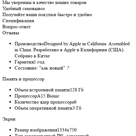
Мы уверенны в качестве наших товаров
Удобный самовывоз
Получайте ваши покупки быстро и удобно
Спецификация
Вопрос-ответ
Отзывы
Производство
Designed by Apple in California. Assembled
in China. Разработано в Apple в Калифорнии (США).
Собрано в Китае
Гарантия
1 год
Состояние:
"как новый"
?
Память и процессор
Объем встроенной памяти
128 Гб
Процессор
A15 Bionic
Количество ядер процессора
6
Объем оперативной памяти
3 Гб
Экран
Размер изображения
1334x750
Тип экрана
цветной IPS, сенсорный