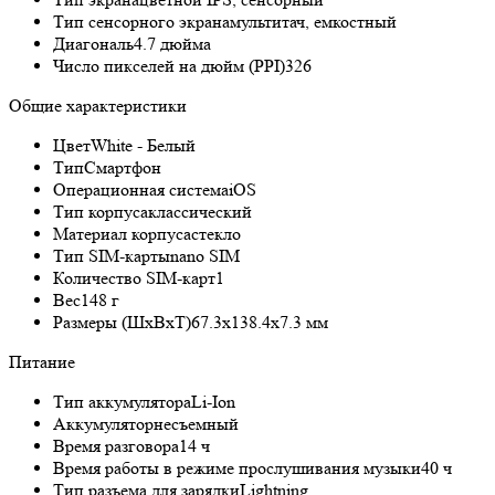
Тип сенсорного экрана
мультитач, емкостный
Диагональ
4.7 дюйма
Число пикселей на дюйм (PPI)
326
Общие характеристики
Цвет
White - Белый
Тип
Смартфон
Операционная система
iOS
Тип корпуса
классический
Материал корпуса
стекло
Тип SIM-карты
nano SIM
Количество SIM-карт
1
Вес
148 г
Размеры (ШxВxТ)
67.3x138.4x7.3 мм
Питание
Тип аккумулятора
Li-Ion
Аккумулятор
несъемный
Время разговора
14 ч
Время работы в режиме прослушивания музыки
40 ч
Тип разъема для зарядки
Lightning