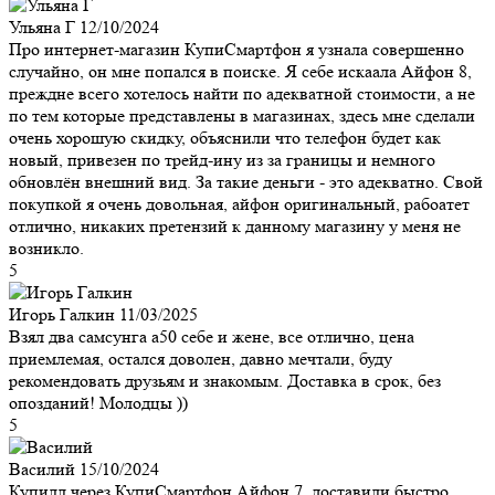
Ульяна Г
12/10/2024
Про интернет-магазин КупиСмартфон я узнала совершенно
случайно, он мне попался в поиске. Я себе искаала Айфон 8,
преждне всего хотелось найти по адекватной стоимости, а не
по тем которые представлены в магазинах, здесь мне сделали
очень хорошую скидку, объяснили что телефон будет как
новый, привезен по трейд-ину из за границы и немного
обновлён внешний вид. За такие деньги - это адекватно. Свой
покупкой я очень довольная, айфон оригинальный, рабоатет
отлично, никаких претензий к данному магазину у меня не
возникло.
5
Игорь Галкин
11/03/2025
Взял два самсунга а50 себе и жене, все отлично, цена
приемлемая, остался доволен, давно мечтали, буду
рекомендовать друзьям и знакомым. Доставка в срок, без
опозданий! Молодцы ))
5
Василий
15/10/2024
Купилл через КупиСмартфон Айфон 7, доставили быстро,