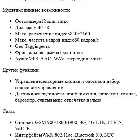
Мультимедийные возможности
Фотокамера
12 млн. пикс.
Диафрагма
F/1.8
Макс. разрешение видео
3840x2160
Макс. частота кадров видео
60 кадров/с
Geo Tagging
есть
Фронтальная камера
7 млн пикс.
Аудио
MP3, AAC, WAV, стереодинамики
Другие функции
Управление
сенсорные кнопки, голосовой набор,
голосовое управление
Датчики
освещенности, приближения, гироскоп, компас,
барометр, считывание отпечатка пальца
Связь
Стандарт
GSM 900/1800/1900, 3G, 4G LTE, LTE-A,
VoLTE
Интерфейсы
Wi-Fi 802.11ac, Bluetooth 5.0, NFC