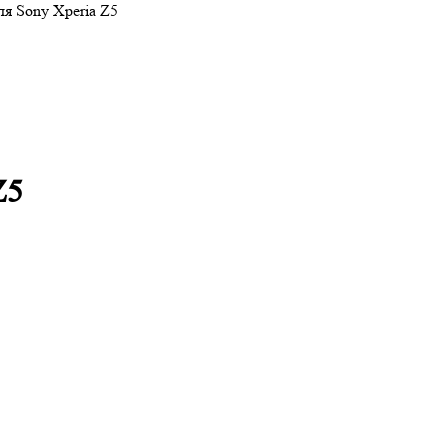
я Sony Xperia Z5
Z5