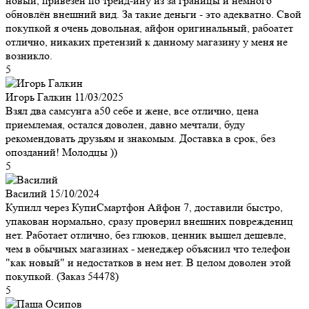
новый, привезен по трейд-ину из за границы и немного
обновлён внешний вид. За такие деньги - это адекватно. Свой
покупкой я очень довольная, айфон оригинальный, рабоатет
отлично, никаких претензий к данному магазину у меня не
возникло.
5
Игорь Галкин
11/03/2025
Взял два самсунга а50 себе и жене, все отлично, цена
приемлемая, остался доволен, давно мечтали, буду
рекомендовать друзьям и знакомым. Доставка в срок, без
опозданий! Молодцы ))
5
Василий
15/10/2024
Купилл через КупиСмартфон Айфон 7, доставили быстро,
упакован нормально, сразу проверил внешних повреждениц
нет. Работает отлично, без глюков, ценник вышел дешевле,
чем в обычных магазинах - менеджер объяснил что телефон
"как новый" и недостатков в нем нет. В целом доволен этой
покупкой. (Заказ 54478)
5