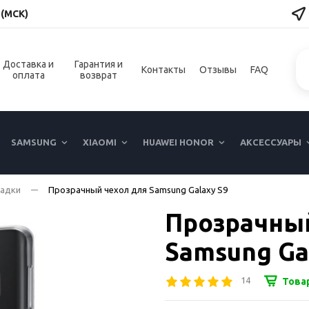
 (МСК)
Доставка и
Гарантия и
Контакты
Отзывы
FAQ
оплата
возврат
SAMSUNG
XIAOMI
HUAWEI HONOR
АКСЕССУАРЫ
ладки
Прозрачный чехол для Samsung Galaxy S9
Прозрачный
Samsung Ga
14
Това