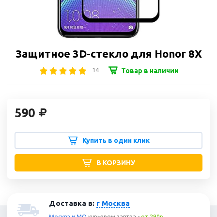
Защитное 3D-стекло для Honor 8X
14
Товар в наличии
590
Купить в один клик
В КОРЗИНУ
Доставка в:
г Москва
Москва и МО
курьером
завтра
-
от 290р