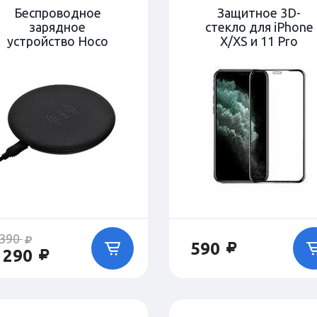
Беспроводное
Защитное 3D-
зарядное
стекло для iPhone
устройство Hoco
X/XS и 11 Pro
CW14
 390
590
 290