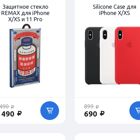
Защитное стекло
Silicone Case для
REMAX для iPhone
iPhone X/XS
X/XS и 11 Pro
 490
899
 490
690