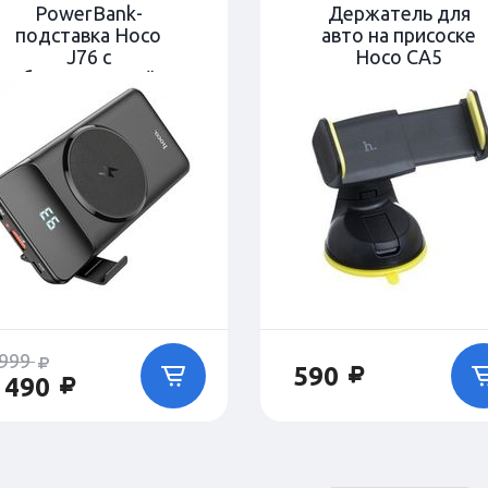
PowerBank-
Держатель для
подставка Hoco
авто на присоске
J76 с
Hoco CA5
беспроводной
зарядкой 10000
mAh - Черный
 999
590
 490