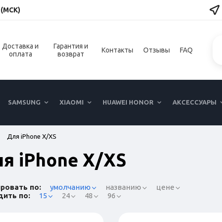
 (МСК)
Доставка и
Гарантия и
Контакты
Отзывы
FAQ
оплата
возврат
SAMSUNG
XIAOMI
HUAWEI HONOR
АКСЕССУАРЫ
Для iPhone X/XS
я iPhone X/XS
ровать по:
умолчанию
названию
цене
ить по:
15
24
48
96