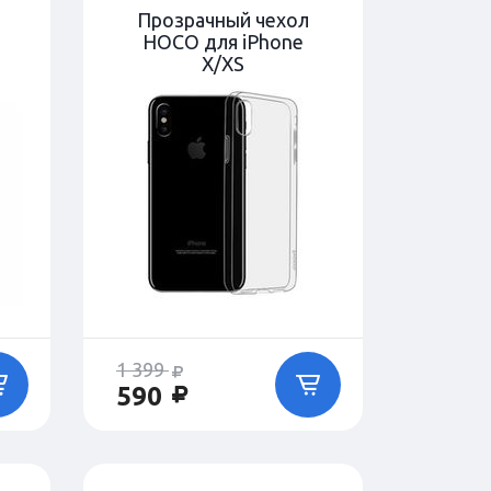
Прозрачный чехол
HOCO для iPhone
X/XS
1 399
590