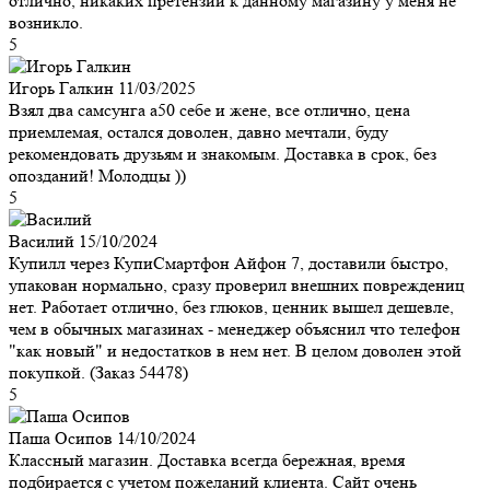
отлично, никаких претензий к данному магазину у меня не
возникло.
5
Игорь Галкин
11/03/2025
Взял два самсунга а50 себе и жене, все отлично, цена
приемлемая, остался доволен, давно мечтали, буду
рекомендовать друзьям и знакомым. Доставка в срок, без
опозданий! Молодцы ))
5
Василий
15/10/2024
Купилл через КупиСмартфон Айфон 7, доставили быстро,
упакован нормально, сразу проверил внешних повреждениц
нет. Работает отлично, без глюков, ценник вышел дешевле,
чем в обычных магазинах - менеджер объяснил что телефон
"как новый" и недостатков в нем нет. В целом доволен этой
покупкой. (Заказ 54478)
5
Паша Осипов
14/10/2024
Классный магазин. Доставка всегда бережная, время
подбирается с учетом пожеланий клиента. Сайт очень