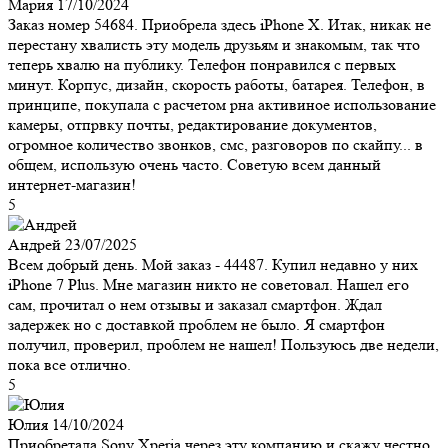
Мария
17/10/2024
Заказ номер 54684. Приобрела здесь iPhone X. Итак, никак не
перестану хвалисть эту модель друзьям и знакомым, так что
теперь хвалю на публику. Телефон понравился с первых
минут. Корпус, дизайн, скорость работы, батарея. Телефон, в
принципе, покупала с расчетом рна активиное использование
камеры, отпрвку почты, редактирование документов,
огромное количество звонков, смс, разговоров по скайпу... в
общем, использую очень часто. Советую всем данный
интернет-магазин!
5
Андрей
23/07/2025
Всем добрый день. Мой заказ - 44487. Купил недавно у них
iPhone 7 Plus. Мне магазин никто не советовал. Нашел его
сам, прочитал о нем отзывы и заказал смартфон. Ждал
задержек но с доставкой проблем не было. Я смартфон
получил, проверил, проблем не нашел! Пользуюсь две недели,
пока все отлично.
5
Юлия
14/10/2024
Приобретала Sony Xperia через эту компанию и скажу честно,