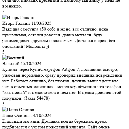
отлично, никаких претензий к данному магазину у меня не
возникло.
5
Игорь Галкин
11/03/2025
Взял два самсунга а50 себе и жене, все отлично, цена
приемлемая, остался доволен, давно мечтали, буду
рекомендовать друзьям и знакомым. Доставка в срок, без
опозданий! Молодцы ))
5
Василий
15/10/2024
Купилл через КупиСмартфон Айфон 7, доставили быстро,
упакован нормально, сразу проверил внешних повреждениц
нет. Работает отлично, без глюков, ценник вышел дешевле,
чем в обычных магазинах - менеджер объяснил что телефон
"как новый" и недостатков в нем нет. В целом доволен этой
покупкой. (Заказ 54478)
5
Паша Осипов
14/10/2024
Классный магазин. Доставка всегда бережная, время
подбирается с учетом пожеланий клиента. Сайт очень