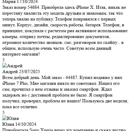
Мария
17/10/2024
Заказ номер 54684. Приобрела здесь iPhone X. Итак, никак не
перестану хвалисть эту модель друзьям и знакомым, так что
теперь хвалю на публику. Телефон понравился с первых
минут. Корпус, дизайн, скорость работы, батарея. Телефон, в
принципе, покупала с расчетом рна активиное использование
камеры, отпрвку почты, редактирование документов,
огромное количество звонков, смс, разговоров по скайпу... в
общем, использую очень часто. Советую всем данный
интернет-магазин!
5
Андрей
23/07/2025
Всем добрый день. Мой заказ - 44487. Купил недавно у них
iPhone 7 Plus. Мне магазин никто не советовал. Нашел его
сам, прочитал о нем отзывы и заказал смартфон. Ждал
задержек но с доставкой проблем не было. Я смартфон
получил, проверил, проблем не нашел! Пользуюсь две недели,
пока все отлично.
5
Юлия
14/10/2024
Приобретала Sony Xperia через эту компанию и скажу честно,