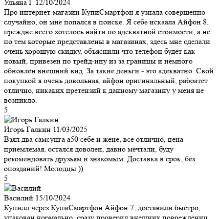
Ульяна Г
12/10/2024
Про интернет-магазин КупиСмартфон я узнала совершенно
случайно, он мне попался в поиске. Я себе искаала Айфон 8,
преждне всего хотелось найти по адекватной стоимости, а не
по тем которые представлены в магазинах, здесь мне сделали
очень хорошую скидку, объяснили что телефон будет как
новый, привезен по трейд-ину из за границы и немного
обновлён внешний вид. За такие деньги - это адекватно. Свой
покупкой я очень довольная, айфон оригинальный, рабоатет
отлично, никаких претензий к данному магазину у меня не
возникло.
5
Игорь Галкин
11/03/2025
Взял два самсунга а50 себе и жене, все отлично, цена
приемлемая, остался доволен, давно мечтали, буду
рекомендовать друзьям и знакомым. Доставка в срок, без
опозданий! Молодцы ))
5
Василий
15/10/2024
Купилл через КупиСмартфон Айфон 7, доставили быстро,
упакован нормально, сразу проверил внешних повреждениц