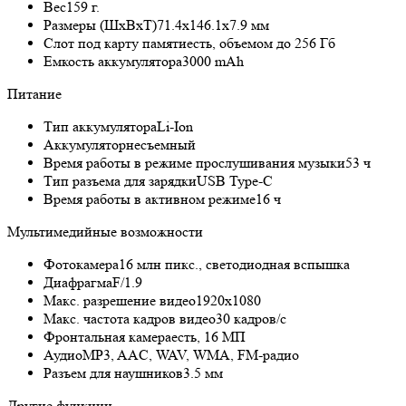
Вес
159 г.
Размеры (ШxВxТ)
71.4x146.1x7.9 мм
Слот под карту памяти
есть, объемом до 256 Гб
Емкость аккумулятора
3000 mAh
Питание
Тип аккумулятора
Li-Ion
Аккумулятор
несъемный
Время работы в режиме прослушивания музыки
53 ч
Тип разъема для зарядки
USB Type-C
Время работы в активном режиме
16 ч
Мультимедийные возможности
Фотокамера
16 млн пикс., светодиодная вспышка
Диафрагма
F/1.9
Макс. разрешение видео
1920x1080
Макс. частота кадров видео
30 кадров/с
Фронтальная камера
есть, 16 МП
Аудио
MP3, AAC, WAV, WMA, FM-радио
Разъем для наушников
3.5 мм
Другие функции