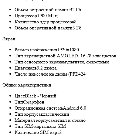
Объем встроенной памяти
32 Гб
Процессор
1900 МГц
Количество ядер процессора
8
Объем оперативной памяти
3 Гб
Экран
Размер изображения
1920x1080
Тип экрана
цветной AMOLED, 16.78 млн цветов
Тип сенсорного экрана
мультитач, емкостный
Диагональ
5.2 дюйм.
Число пикселей на дюйм (PPI)
424
Общие характеристики
Цвет
Black - Черный
Тип
Смартфон
Операционная система
Android 6.0
Тип корпуса
классический
Материал корпуса
металл и стекло
Тип SIM-карты
nano SIM
Количество SIM-карт
2