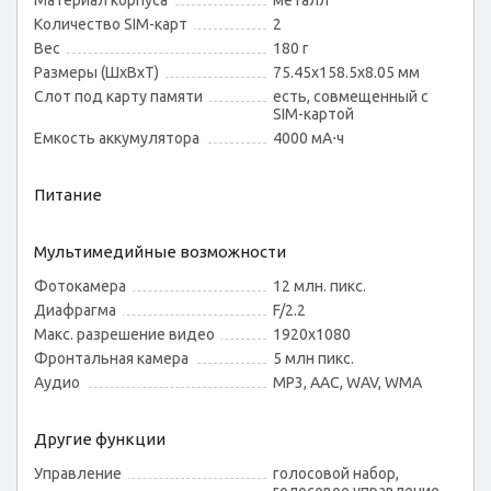
Материал корпуса
металл
Количество SIM-карт
2
Вес
180 г
Размеры (ШxВxТ)
75.45x158.5x8.05 мм
Слот под карту памяти
есть, совмещенный с
SIM-картой
Емкость аккумулятора
4000 мА⋅ч
Питание
Мультимедийные возможности
Фотокамера
12 млн. пикс.
Диафрагма
F/2.2
Макс. разрешение видео
1920x1080
Фронтальная камера
5 млн пикс.
Аудио
MP3, AAC, WAV, WMA
Другие функции
Управление
голосовой набор,