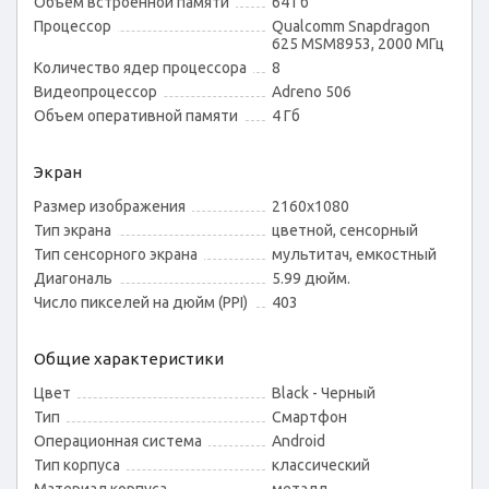
Объем встроенной памяти
64 Гб
Процессор
Qualcomm Snapdragon
625 MSM8953, 2000 МГц
Количество ядер процессора
8
Видеопроцессор
Adreno 506
Объем оперативной памяти
4 Гб
Экран
Размер изображения
2160x1080
Тип экрана
цветной, сенсорный
Тип сенсорного экрана
мультитач, емкостный
Диагональ
5.99 дюйм.
Число пикселей на дюйм (PPI)
403
Общие характеристики
Цвет
Black - Черный
Тип
Смартфон
Операционная система
Android
Тип корпуса
классический