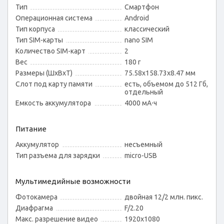
Тип
Смартфон
Операционная система
Android
Тип корпуса
классический
Тип SIM-карты
nano SIM
Количество SIM-карт
2
Вес
180 г
Размеры (ШxВxТ)
75.58x158.73x8.47 мм
Слот под карту памяти
есть, объемом до 512 Гб,
отдельный
Емкость аккумулятора
4000 мА⋅ч
Питание
Аккумулятор
несъемный
Тип разъема для зарядки
micro-USB
Мультимедийные возможности
Фотокамера
двойная 12/2 млн. пикс.
Диафрагма
F/2.20
Макс. разрешение видео
1920x1080