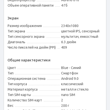
Видеопроцессор
Adreno 610
Объем оперативной памяти
4 Гб
Экран
Размер изображения
2340x1080
Тип экрана
цветной IPS, сенсорный
Тип сенсорного экрана
мультитач, емкостный
Диагональ
6.3 дюйм
Число пикселей на дюйм (PPI)
409
Общие характеристики
Цвет
Blue - Синий
Тип
Смартфон
Операционная система
Android 9.0
Тип корпуса
классический
Материал корпуса
металл и стекло
Тип SIM-карты
nano SIM
Количество SIM-карт
2
Вес
200 г