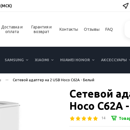
 (МСК)
Доставка и
Гарантия и
Контакты
Отзывы
FAQ
оплата
возврат
SAMSUNG
XIAOMI
HUAWEI HONOR
АКСЕССУАРЫ
а
Сетевой адаптер на 2 USB Hoco C62A - Белый
Сетевой ад
Hoco C62A 
14
Това