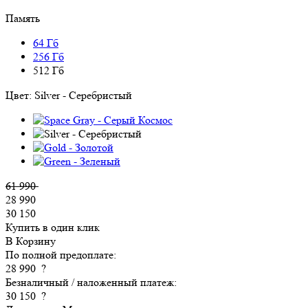
Память
64 Гб
256 Гб
512 Гб
Цвет:
Silver - Серебристый
61 990
28 990
30 150
Купить в один клик
В Корзину
По полной предоплате:
28 990
?
Безналичный / наложенный платеж:
30 150
?