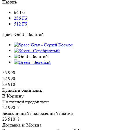
Память
64 Гб
256 Гб
512 Гб
Цвет:
Gold - Золотой
55 990
22 990
23 910
Купить в один клик
В Корзину
По полной предоплате:
22 990
?
Безналичный / наложенный платеж:
23 910
?
Доставка в:
Москва