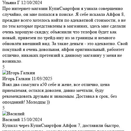
Ульяна Г
12/10/2024
Про интернет-магазин КупиСмартфон я узнала совершенно
случайно, он мне попался в поиске. Я себе искаала Айфон 8,
преждне всего хотелось найти по адекватной стоимости, а не
по тем которые представлены в магазинах, здесь мне сделали
очень хорошую скидку, объяснили что телефон будет как
новый, привезен по трейд-ину из за границы и немного
обновлён внешний вид. За такие деньги - это адекватно. Свой
покупкой я очень довольная, айфон оригинальный, рабоатет
отлично, никаких претензий к данному магазину у меня не
возникло.
5
Игорь Галкин
11/03/2025
Взял два самсунга а50 себе и жене, все отлично, цена
приемлемая, остался доволен, давно мечтали, буду
рекомендовать друзьям и знакомым. Доставка в срок, без
опозданий! Молодцы ))
5
Василий
15/10/2024
Купилл через КупиСмартфон Айфон 7, доставили быстро,