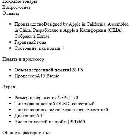
Похожие товары
Вопрос-ответ
Отзывы
Производство
Designed by Apple in California. Assembled
in China. Разработано в Apple в Калифорнии (США).
Собрано в Китае
Гарантия
2 года
Состояние:
как новый
?
Память и процессор
Объем встроенной памяти
128 Гб
Процессор
A15 Bionic
Экран
Размер изображения
2532x1170
Тип экрана
цветной OLED, сенсорный
Тип сенсорного экрана
мультитач, емкостный
Диагональ
6.1"
Число пикселей на дюйм (PPI)
460
Общие характеристики