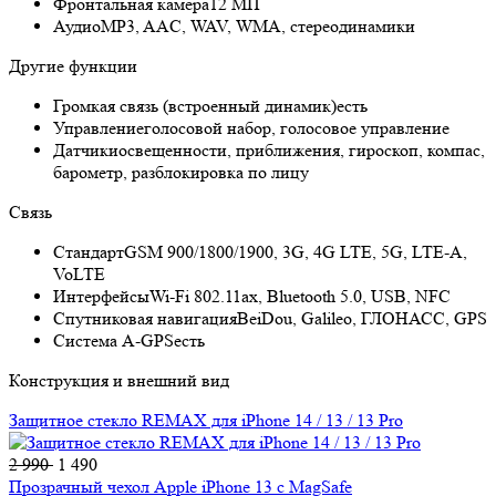
Фронтальная камера
12 МП
Аудио
MP3, AAC, WAV, WMA, стереодинамики
Другие функции
Громкая связь (встроенный динамик)
есть
Управление
голосовой набор, голосовое управление
Датчики
освещенности, приближения, гироскоп, компас,
барометр, разблокировка по лицу
Связь
Стандарт
GSM 900/1800/1900, 3G, 4G LTE, 5G, LTE-A,
VoLTE
Интерфейсы
Wi-Fi 802.11ax, Bluetooth 5.0, USB, NFC
Спутниковая навигация
BeiDou, Galileo, ГЛОНАСС, GPS
Cистема A-GPS
есть
Конструкция и внешний вид
Защитное стекло REMAX для iPhone 14 / 13 / 13 Pro
2 990
1 490
Прозрачный чехол Apple iPhone 13 c MagSafe