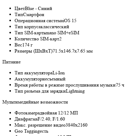
Цвет
Blue - Синий
Тип
Смартфон
Операционная система
iOS 15
Тип корпуса
классический
Тип SIM-карты
nano SIM+eSIM
Количество SIM-карт
2
Вес
174 г
Размеры (ШxВxТ)
71.5x146.7x7.65 мм
Питание
Тип аккумулятора
Li-Ion
Аккумулятор
несъемный
Время работы в режиме прослушивания музыки
75 ч
Тип разъема для зарядки
Lightning
Мультимедийные возможности
Фотокамера
двойная 12/12 МП
Диафрагма
F/2.40, F/1.60
Макс. разрешение видео
3840x2160
Geo Tagging
есть