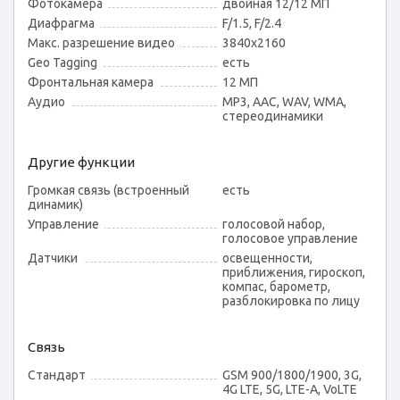
Фотокамера
двойная 12/12 МП
Диафрагма
F/1.5, F/2.4
Макс. разрешение видео
3840x2160
Geo Tagging
есть
Фронтальная камера
12 МП
Аудио
MP3, AAC, WAV, WMA,
стереодинамики
Другие функции
Громкая связь (встроенный
есть
динамик)
Управление
голосовой набор,
голосовое управление
Датчики
освещенности,
приближения, гироскоп,
компас, барометр,
разблокировка по лицу
Связь
Стандарт
GSM 900/1800/1900, 3G,
4G LTE, 5G, LTE-A, VoLTE