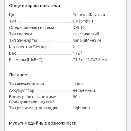
Общие характеристики
Цвет
Yellow - Желтый
Тип
Смартфон
Операционная система
iOS 16
Тип корпуса
классический
Тип SIM-карты
nano SIM+eSIM
Количество SIM-карт
2
Вес
172 г
Размеры (ШxВxТ)
71.5x146.7x7.8 мм
Питание
Тип аккумулятора
Li-Ion
Аккумулятор
несъемный
Время работы в режиме
80 ч
прослушивания музыки
Тип разъема для зарядки
Lightning
Мультимедийные возможности