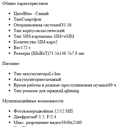
Общие характеристики
Цвет
Blue - Синий
Тип
Смартфон
Операционная система
iOS 16
Тип корпуса
классический
Тип SIM-карты
nano SIM+eSIM
Количество SIM-карт
2
Вес
172 г
Размеры (ШxВxТ)
71.5x146.7x7.8 мм
Питание
Тип аккумулятора
Li-Ion
Аккумулятор
несъемный
Время работы в режиме прослушивания музыки
80 ч
Тип разъема для зарядки
Lightning
Мультимедийные возможности
Фотокамера
двойная 12/12 МП
Диафрагма
F/1.5, F/2.4
Макс. разрешение видео
3840x2160