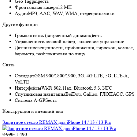
Geo Tagging
есть
Фронтальная камера
12 МП
Аудио
MP3, AAC, WAV, WMA, стереодинамики
Другие функции
Громкая связь (встроенный динамик)
есть
Управление
голосовой набор, голосовое управление
Датчики
освещенности, приближения, гироскоп, компас,
барометр, разблокировка по лицу
Связь
Стандарт
GSM 900/1800/1900, 3G, 4G LTE, 5G, LTE-A,
VoLTE
Интерфейсы
Wi-Fi 802.11ax, Bluetooth 5.3, NFC
Спутниковая навигация
BeiDou, Galileo, ГЛОНАСС, GPS
Cистема A-GPS
есть
Конструкция и внешний вид
Защитное стекло REMAX для iPhone 14 / 13 / 13 Pro
2 990
1 490