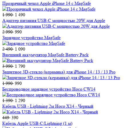
Прозрачный чехол Apple iPhone 14 c MagSafe
1 990
1 490
Адаптер питания USB-C мощностью 20W для Apple
2 990
990
Зарядное устройство MagSafe
2 490
1 090
Внешний аккумулятор MagSafe Battery Pack
3 990
1 790
Защитное 3D-стекло (керамика) для iPhone 14 / 13 / 13 Pro
1 990
990
Беспроводное зарядное устройство Hoco CW14
1 390
1 290
Кабель USB - Lightning 2м Hoco X14 - Черный
449
390
Кабель Apple USB-C/Lightning (1 м)