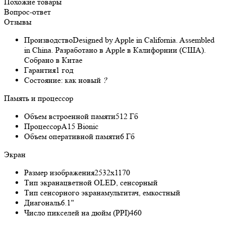
Похожие товары
Вопрос-ответ
Отзывы
Производство
Designed by Apple in California. Assembled
in China. Разработано в Apple в Калифорнии (США).
Собрано в Китае
Гарантия
1 год
Состояние:
как новый
?
Память и процессор
Объем встроенной памяти
512 Гб
Процессор
A15 Bionic
Объем оперативной памяти
6 Гб
Экран
Размер изображения
2532x1170
Тип экрана
цветной OLED, сенсорный
Тип сенсорного экрана
мультитач, емкостный
Диагональ
6.1"
Число пикселей на дюйм (PPI)
460