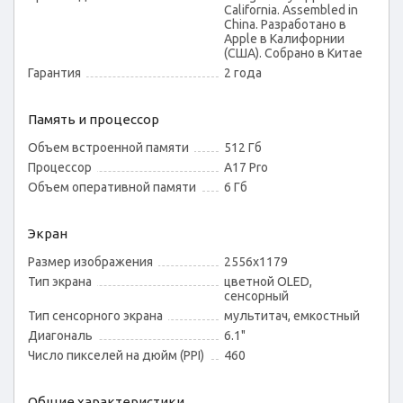
California. Assembled in
China. Разработано в
Apple в Калифорнии
(США). Собрано в Китае
Гарантия
2 года
Память и процессор
Объем встроенной памяти
512 Гб
Процессор
A17 Pro
Объем оперативной памяти
6 Гб
Экран
Размер изображения
2556x1179
Тип экрана
цветной OLED,
сенсорный
Тип сенсорного экрана
мультитач, емкостный
Диагональ
6.1"
Число пикселей на дюйм (PPI)
460
Общие характеристики