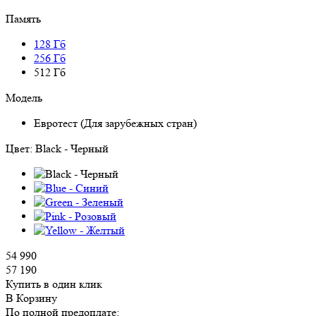
Память
128 Гб
256 Гб
512 Гб
Модель
Евротест (Для зарубежных стран)
Цвет:
Black - Черный
54 990
57 190
Купить в один клик
В Корзину
По полной предоплате: