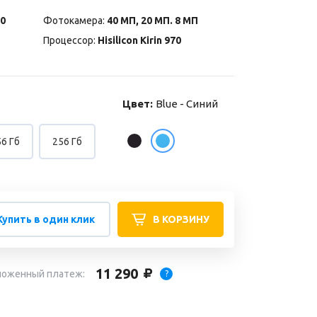
0
Фотокамера:
40 МП, 20 МП. 8 МП
Процессор:
Hisilicon Kirin 970
Цвет:
Blue - Синий
6 Гб
256 Гб
Купить в один клик
В КОРЗИНУ
11 290
ложенный платеж:
?