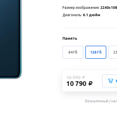
Размер изображения:
2240x108
Диагональ:
6.1 дюйм
Память
64 Гб
128 Гб
25
16 990
10 790
Безналичный / на