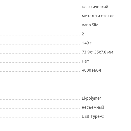
классический
металл и стекло
nano SIM
2
149 г
73.9x155x7.8 мм
Нет
4000 мА⋅ч
Li-polymer
несъемный
USB Type-C