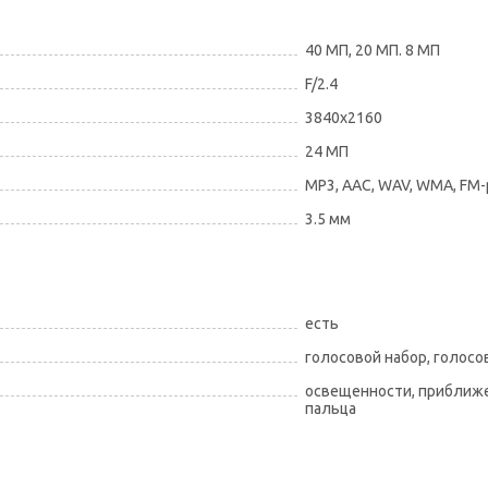
40 МП, 20 МП. 8 МП
F/2.4
3840x2160
24 МП
MP3, AAC, WAV, WMA, FM
3.5 мм
есть
голосовой набор, голос
освещенности, приближе
пальца