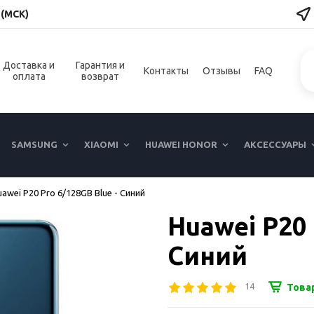
 (МСК)
Доставка и
Гарантия и
Контакты
Отзывы
FAQ
оплата
возврат
SAMSUNG
XIAOMI
HUAWEI HONOR
АКСЕССУАРЫ
awei P20 Pro 6/128GB Blue - Синий
Huawei P20 
Синий
14
Това