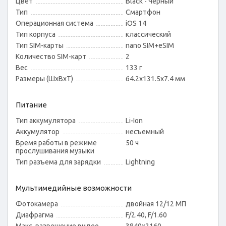
Цвет
Black - Черный
Тип
Смартфон
Операционная система
iOS 14
Тип корпуса
классический
Тип SIM-карты
nano SIM+eSIM
Количество SIM-карт
2
Вес
133 г
Размеры (ШxВxТ)
64.2x131.5x7.4 мм
Питание
Тип аккумулятора
Li-Ion
Аккумулятор
несъемный
Время работы в режиме
50 ч
прослушивания музыки
Тип разъема для зарядки
Lightning
Мультимедийные возможности
Фотокамера
двойная 12/12 МП
Диафрагма
F/2.40, F/1.60