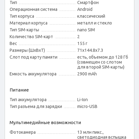
Тип
Смартфон
Операционная система
Android
Тип корпуса
классический
Материал корпуса
металл и стекло
Тип SIM-карты
nano SIM
Количество SIM-карт
2
Вес
155 г
Размеры (ШxВxТ)
71x144.8x7.3
Слот под карту памяти
есть, объемом до 128 Гб
(совмещен со слотом
для второй SIM-карты)
Емкость аккумулятора
2900 mAh
Питание
Тип аккумулятора
Li-Ion
Тип разъема для зарядки
micro-USB
Мультимедийные возможности
Фотокамера
13 млн пикс.,
светодиодная вспышка