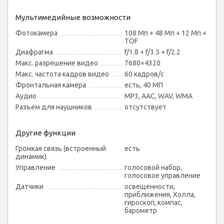
Мультимедийные возможности
Фотокамера
108 Мп + 48 Мп + 12 Мп +
TOF
Диафрагма
f/1.8 + f/3.5 + f/2.2
Макс. разрешение видео
7680×4320
Макс. частота кадров видео
60 кадров/с
Фронтальная камера
есть, 40 МП
Аудио
MP3, AAC, WAV, WMA
Разъем для наушников
отсутствует
Другие функции
Громкая связь (встроенный
есть
динамик)
Управление
голосовой набор,
голосовое управление
Датчики
освещенности,
приближения, Холла,
гироскоп, компас,
барометр