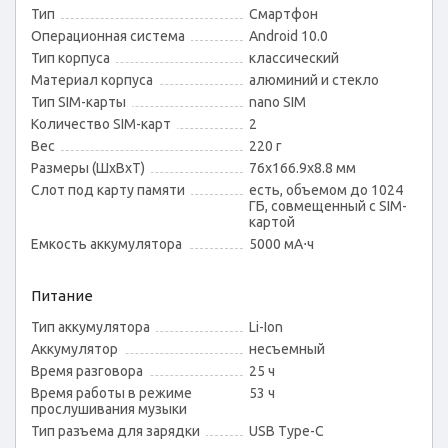
Тип
Смартфон
Операционная система
Android 10.0
Тип корпуса
классический
Материал корпуса
алюминий и стекло
Тип SIM-карты
nano SIM
Количество SIM-карт
2
Вес
220 г
Размеры (ШxВxТ)
76x166.9x8.8 мм
Слот под карту памяти
есть, объемом до 1024
ГБ, совмещенный с SIM-
картой
Емкость аккумулятора
5000 мА⋅ч
Питание
Тип аккумулятора
Li-Ion
Аккумулятор
несъемный
Время разговора
25 ч
Время работы в режиме
53 ч
прослушивания музыки
Тип разъема для зарядки
USB Type-C