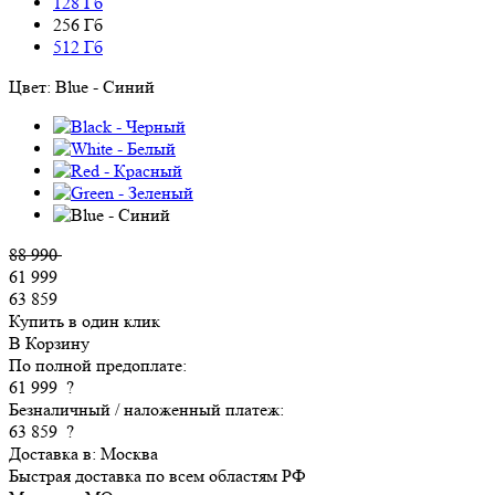
128 Гб
256 Гб
512 Гб
Цвет:
Blue - Синий
88 990
61 999
63 859
Купить в один клик
В Корзину
По полной предоплате:
61 999
?
Безналичный / наложенный платеж:
63 859
?
Доставка в:
Москва
Быстрая доставка по всем областям РФ