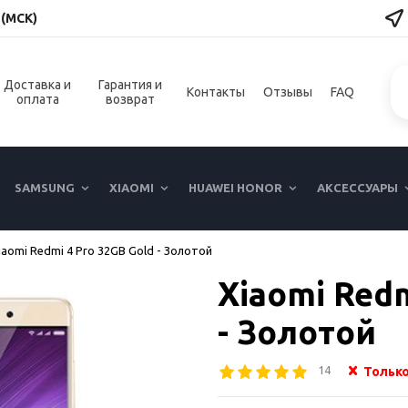
 (МСК)
Доставка и
Гарантия и
Контакты
Отзывы
FAQ
оплата
возврат
SAMSUNG
XIAOMI
HUAWEI HONOR
АКСЕССУАРЫ
iaomi Redmi 4 Pro 32GB Gold - Золотой
Xiaomi Redm
- Золотой
14
Только