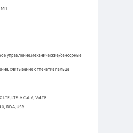
5 МП
овое управление,механические/сенсорные
ния, считывание отпечатка пальца
 LTE, LTE-A Cat. 6, VoLTE
4.0, IRDA, USB