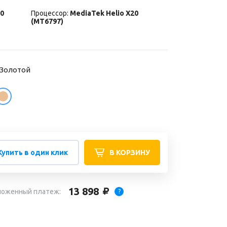
0
Процессор:
MediaTek Helio X20
(MT6797)
- Золотой
Купить в один клик
В КОРЗИНУ
13 898
ложенный платеж:
?