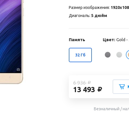
Размер изображения:
1920x108
Диагональ:
5 дюйм
Память
Цвет:
Gold 
32 Гб
6 936
13 493
Безналичный / на