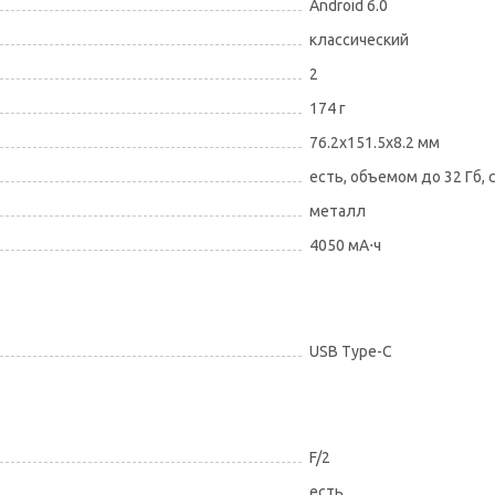
Android 6.0
классический
2
174 г
76.2x151.5x8.2 мм
есть, объемом до 32 Гб,
металл
4050 мА⋅ч
USB Type-C
F/2
есть