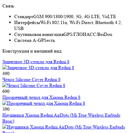
Связь
Стандарт
GSM 900/1800/1900, 3G, 4G LTE, VoLTE
Интерфейсы
Wi-Fi 802.11n, Wi-Fi Direct, Bluetooth 4.2,
USB
Спутниковая навигация
GPS/ГЛОНАСС/BeiDou
Cистема A-GPS
есть
Конструкция и внешний вид
Защитное 3D-стекло для Redmi 8
490
Чехол Silicone Cover Redmi 8
690
Прозрачный чехол для Xiaomi Redmi 8
390
Наушники Xiaomi Redmi AirDots (Mi True Wireless Earbuds
Basic)