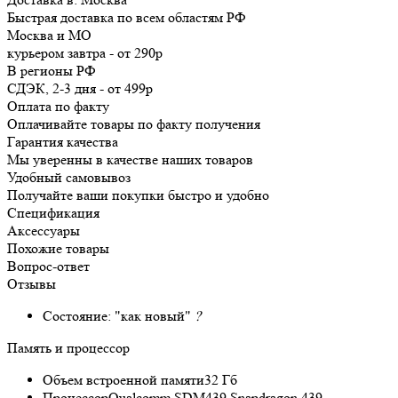
Быстрая доставка по всем областям РФ
Москва и МО
курьером
завтра
-
от 290р
В регионы РФ
СДЭК, 2-3 дня
-
от 499р
Оплата по факту
Оплачивайте товары по факту получения
Гарантия качества
Мы уверенны в качестве наших товаров
Удобный самовывоз
Получайте ваши покупки быстро и удобно
Спецификация
Аксессуары
Похожие товары
Вопрос-ответ
Отзывы
Состояние:
"как новый"
?
Память и процессор
Объем встроенной памяти
32 Гб
Процессор
Qualcomm SDM439 Snapdragon 439