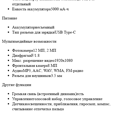
отдельный
Емкость аккумулятора
5000 мА-ч
Питание
Аккумулятор
несъемный
Тип разъема для зарядки
USB Type-C
Мультимедийные возможности
Фотокамера
12 МП, 2 МП
Диафрагма
F/1.8
Макс. разрешение видео
1920x1080
Фронтальная камера
8 МП
Аудио
MP3, AAC, WAV, WMA, FM-радио
Разъем для наушников
3.5 мм
Другие функции
Громкая связь (встроенный динамик)
есть
Управление
голосовой набор, голосовое управление
Датчики
освещенности, приближения, гироскоп, компас,
считывание отпечатка пальца