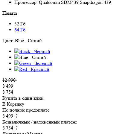
Процессор:
Qualcomm SDM439 Snapdragon 439
Память
32 Гб
64 Гб
Цвет:
Blue - Синий
12 990
8 499
8 754
Купить в один клик
В Корзину
По полной предоплате:
8 499
?
Безналичный / наложенный платеж:
8 754
?
Доставка в:
Москва