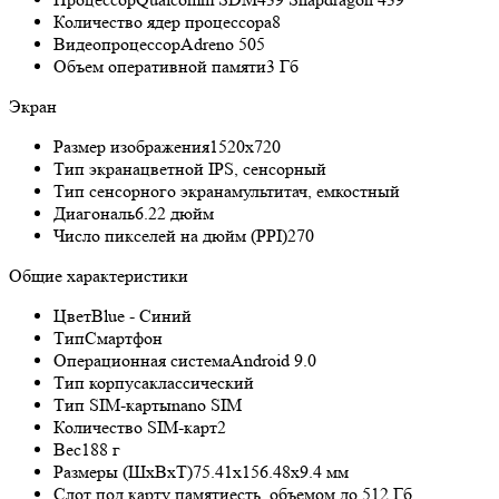
Количество ядер процессора
8
Видеопроцессор
Adreno 505
Объем оперативной памяти
3 Гб
Экран
Размер изображения
1520x720
Тип экрана
цветной IPS, сенсорный
Тип сенсорного экрана
мультитач, емкостный
Диагональ
6.22 дюйм
Число пикселей на дюйм (PPI)
270
Общие характеристики
Цвет
Blue - Синий
Тип
Смартфон
Операционная система
Android 9.0
Тип корпуса
классический
Тип SIM-карты
nano SIM
Количество SIM-карт
2
Вес
188 г
Размеры (ШxВxТ)
75.41x156.48x9.4 мм
Слот под карту памяти
есть, объемом до 512 Гб,