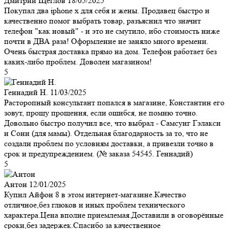
Дмитрий Щеглов
18/05/2025
Покупал два iphone x для себя и жены. Продавец быстро и
качественно помог выбрать товар, разъяснил что значит
телефон "как новый" - и это не смутило, ибо стоимость ниже
почти в ДВА раза! Оформление не заняло много времени.
Очень быстрая доставка прямо на дом. Телефон работает без
каких-либо проблем. Доволен магазином!
5
Геннадий Н.
11/03/2025
Расторопный консультант попался в магазине, Константин его
зовут, прощу прощения, если ошибся, не помню точно.
Довольно быстро получил все, что выбрал - Самсунг Гэлакси
и Сони (для мамы). Отдельная благодарность за то, что не
создали проблем по условиям доставки, а привезли точно в
срок и предупреждением. (№ заказа 54545. Геннадий)
5
Антон
12/01/2025
Купил Айфон 8 в этом интернет-магазине.Качество
отличное,без глюков и иных проблем технического
характера.Цена вполне приемлемая.Доставили в оговорённые
сроки,без задержек.Спасибо за качественное