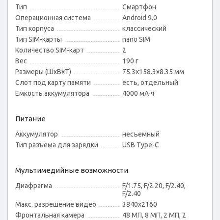
Тип
Смартфон
Операционная система
Android 9.0
Тип корпуса
классический
Тип SIM-карты
nano SIM
Количество SIM-карт
2
Вес
190 г
Размеры (ШxВxТ)
75.3x158.3x8.35 мм
Слот под карту памяти
есть, отдельный
Емкость аккумулятора
4000 мА⋅ч
Питание
Аккумулятор
несъемный
Тип разъема для зарядки
USB Type-C
Мультимедийные возможности
Диафрагма
F/1.75, F/2.20, F/2.40,
F/2.40
Макс. разрешение видео
3840x2160
Фронтальная камера
48 МП, 8 МП, 2 МП, 2