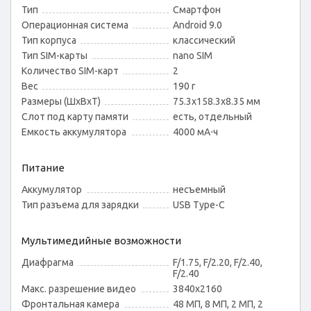
Тип
Смартфон
Операционная система
Android 9.0
Тип корпуса
классический
Тип SIM-карты
nano SIM
Количество SIM-карт
2
Вес
190 г
Размеры (ШxВxТ)
75.3x158.3x8.35 мм
Слот под карту памяти
есть, отдельный
Емкость аккумулятора
4000 мА⋅ч
Питание
Аккумулятор
несъемный
Тип разъема для зарядки
USB Type-C
Мультимедийные возможности
Диафрагма
F/1.75, F/2.20, F/2.40,
F/2.40
Макс. разрешение видео
3840x2160
Фронтальная камера
48 МП, 8 МП, 2 МП, 2