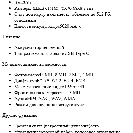
Вес
209 г
Размеры (ШxВxТ)
165,75х76,68х8,8 мм
Слот под карту памяти
есть, объемом до 512 Гб,
отдельный
Емкость аккумулятора
5020 мА⋅ч
Питание
Аккумулятор
несъемный
Тип разъема для зарядки
USB Type-C
Мультимедийные возможности
Фотокамера
48 МП, 8 МП, 2 МП, 2 МП
Диафрагма
F/1.79, F/2.2, F/2.4, F/2.4
Макс. разрешение видео
1920x1080
Фронтальная камера
есть, 13 МП
Аудио
MP3, AAC, WAV, WMA
Разъем для наушников
отсутствует
Другие функции
Громкая связь (встроенный динамик)
есть
Управление
голосовой набор, голосовое управление