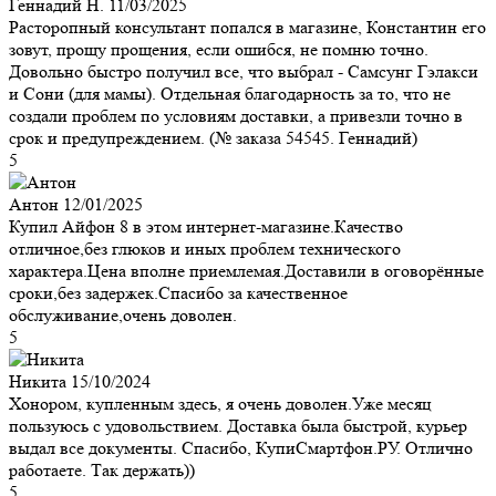
Геннадий Н.
11/03/2025
Расторопный консультант попался в магазине, Константин его
зовут, прощу прощения, если ошибся, не помню точно.
Довольно быстро получил все, что выбрал - Самсунг Гэлакси
и Сони (для мамы). Отдельная благодарность за то, что не
создали проблем по условиям доставки, а привезли точно в
срок и предупреждением. (№ заказа 54545. Геннадий)
5
Антон
12/01/2025
Купил Айфон 8 в этом интернет-магазине.Качество
отличное,без глюков и иных проблем технического
характера.Цена вполне приемлемая.Доставили в оговорённые
сроки,без задержек.Спасибо за качественное
обслуживание,очень доволен.
5
Никита
15/10/2024
Хонором, купленным здесь, я очень доволен.Уже месяц
пользуюсь с удовольствием. Доставка была быстрой, курьер
выдал все документы. Спасибо, КупиСмартфон.РУ. Отлично
работаете. Так держать))
5