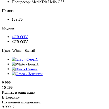
Процессор:
MediaTek Helio G85
Память
128 Гб
Модель
4GB ОЗУ
6GB ОЗУ
Цвет:
White - Белый
9 999
10 299
Купить в один клик
В Корзину
По полной предоплате:
9 999
?