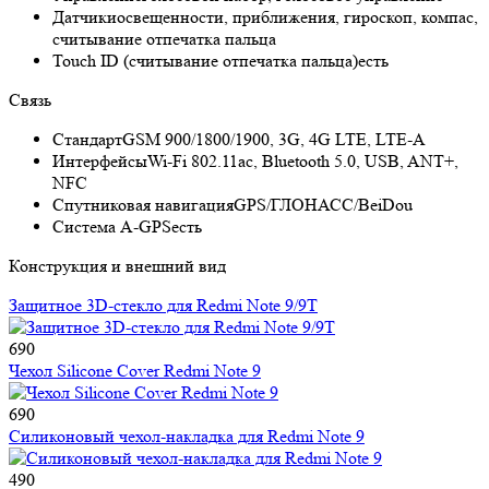
Датчики
освещенности, приближения, гироскоп, компас,
считывание отпечатка пальца
Touch ID (считывание отпечатка пальца)
есть
Связь
Стандарт
GSM 900/1800/1900, 3G, 4G LTE, LTE-A
Интерфейсы
Wi-Fi 802.11ac, Bluetooth 5.0, USB, ANT+,
NFC
Спутниковая навигация
GPS/ГЛОНАСС/BeiDou
Cистема A-GPS
есть
Конструкция и внешний вид
Защитное 3D-стекло для Redmi Note 9/9T
690
Чехол Silicone Cover Redmi Note 9
690
Силиконовый чехол-накладка для Redmi Note 9
490