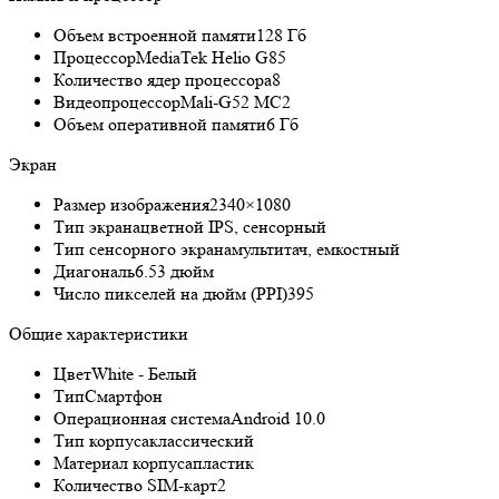
Объем встроенной памяти
128 Гб
Процессор
MediaTek Helio G85
Количество ядер процессора
8
Видеопроцессор
Mali-G52 MC2
Объем оперативной памяти
6 Гб
Экран
Размер изображения
2340×1080
Тип экрана
цветной IPS, сенсорный
Тип сенсорного экрана
мультитач, емкостный
Диагональ
6.53 дюйм
Число пикселей на дюйм (PPI)
395
Общие характеристики
Цвет
White - Белый
Тип
Смартфон
Операционная система
Android 10.0
Тип корпуса
классический
Материал корпуса
пластик
Количество SIM-карт
2